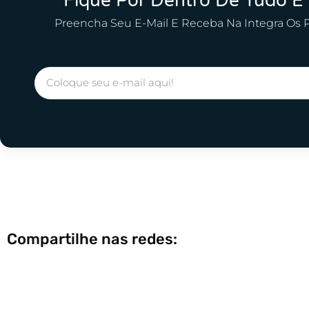
Fique Por Dentro De Tudo E
Preencha Seu E-Mail E Receba Na Integra Os 
Compartilhe nas redes: