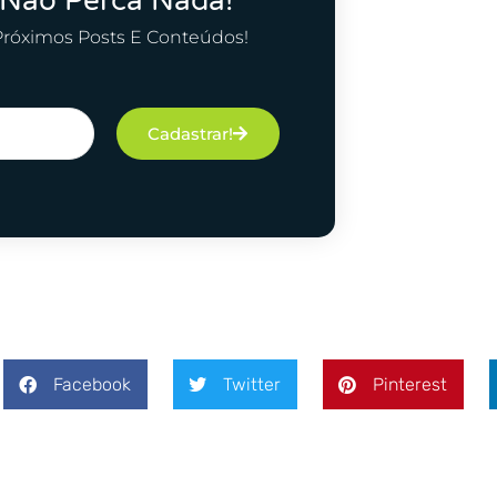
 Não Perca Nada!
Próximos Posts E Conteúdos!
Cadastrar!
Facebook
Twitter
Pinterest