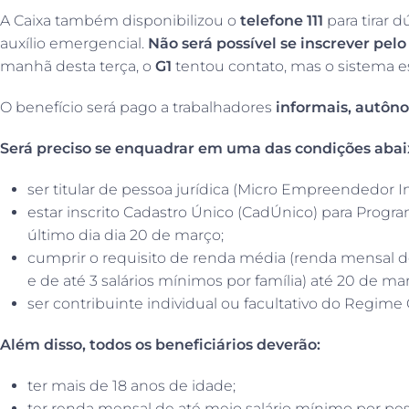
A Caixa também disponibilizou o
telefone 111
para tirar 
auxílio emergencial.
Não será possível se inscrever pelo
manhã desta terça, o
G1
tentou contato, mas o sistema es
O benefício será pago a trabalhadores
informais, autôn
Será preciso se enquadrar em uma das condições abai
ser titular de pessoa jurídica (Micro Empreendedor In
estar inscrito Cadastro Único (CadÚnico) para Progra
último dia dia 20 de março;
cumprir o requisito de renda média (renda mensal d
e de até 3 salários mínimos por família) até 20 de ma
ser contribuinte individual ou facultativo do Regime 
Além disso, todos os beneficiários deverão:
ter mais de 18 anos de idade;
ter renda mensal de até meio salário mínimo por pes