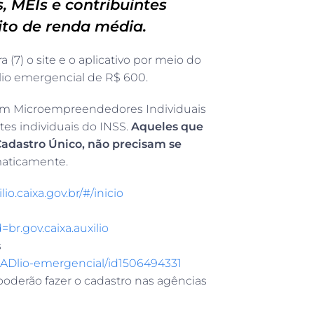
 MEIs e contribuintes
ito de renda média.
 (7) o site e o aplicativo por meio do
lio emergencial de R$ 600.
orem Microempreendedores Individuais
tes individuais do INSS.
Aqueles que
 Cadastro Único, não precisam se
maticamente.
lio.caixa.gov.br/#/inicio
=br.gov.caixa.auxilio
s
%ADlio-emergencial/id1506494331
poderão fazer o cadastro nas agências