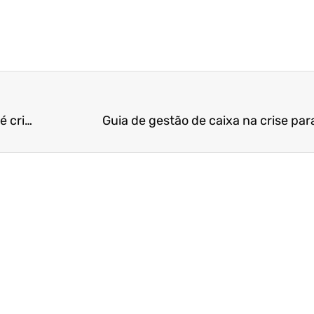
Em meio à crise, deixar de recolher tributos ainda é crime? Saiba mais
Guia de gestão de caixa na crise par