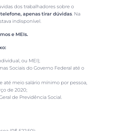
dúvidas dos trabalhadores sobre o
 telefone, apenas tirar dúvidas
. Na
tava indisponível.
omos e MEIs.
xo:
dividual, ou MEI);
mas Sociais do Governo Federal até o
e até meio salário mínimo por pessoa,
rço de 2020;
Geral de Previdência Social.
soa (R$ 522,50);