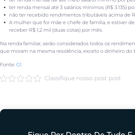
ter renda mensal até 3 salários mínimos (R$ 3.135) por
não ter recebido rendimentos tributáveis acima de R
A mulher que for mãe e chefe de família, e estiver de
receber R$ 1,2 mil (duas cotas) por mês.
Na renda familiar, serão considerados todos os rendim
que moram na mesma residência, exceto o dinheiro do B
Fonte:
G1
Classifique nosso post post