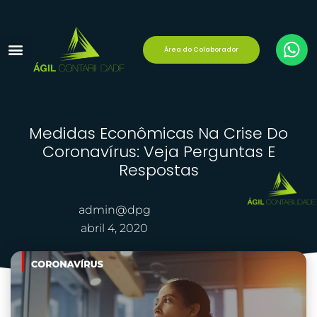
Área do Colaborador
Reforma Tributária
Área do Cliente
Medidas Econômicas Na Crise Do
Coronavírus: Veja Perguntas E
Respostas
admin@dpg
abril 4, 2020