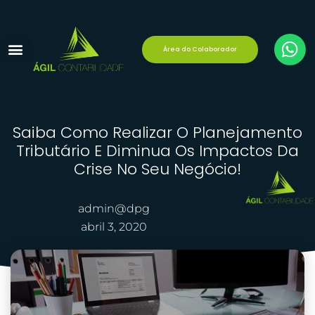
Área do Colaborador
Reforma Tributária
Área do Cliente
Saiba Como Realizar O Planejamento
Tributário E Diminua Os Impactos Da
Crise No Seu Negócio!
admin@dpg
abril 3, 2020