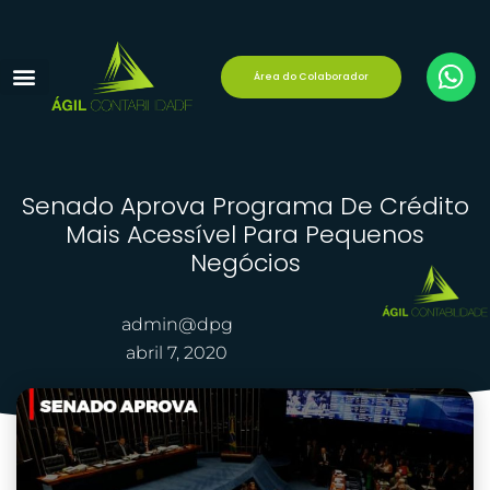
Área do Colaborador
Reforma Tributária
Área do Cliente
Senado Aprova Programa De Crédito
Mais Acessível Para Pequenos
Negócios
admin@dpg
abril 7, 2020