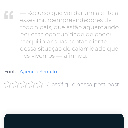
—
Recurso que vai dar um alento a
esses microempreendedores de
todo o país, que estão aguardando
por essa oportunidade de poder
reequilibrar suas contas diante
dessa situação de calamidade que
nós vivemos
—
afirmou.
Fonte:
Agência Senado
Classifique nosso post post