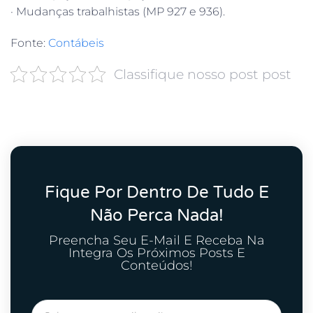
· Mudanças trabalhistas (MP 927 e 936).
Fonte:
Contábeis
Classifique nosso post post
Fique Por Dentro De Tudo E
Não Perca Nada!
Preencha Seu E-Mail E Receba Na
Integra Os Próximos Posts E
Conteúdos!