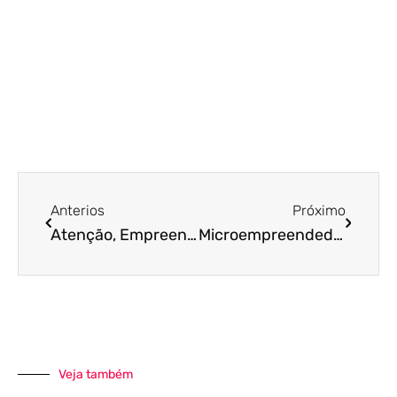
Anterios
Próximo
Atenção, Empreendedor! Cuidado Ao Demitir Seu Colaborador Se Você Usou O Contrato De Estabilidade (MP 936)
Microempreendedor, cuidado com o que faz fora do contrato!
Veja também