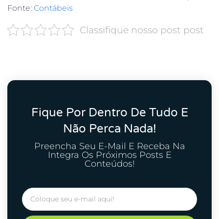
Fonte:
Contábeis
Classifique nosso post post
Fique Por Dentro De Tudo E
Não Perca Nada!
Preencha Seu E-Mail E Receba Na
Integra Os Próximos Posts E
Conteúdos!