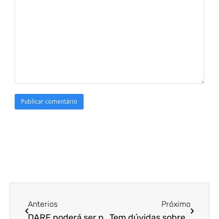
Anterios
Próximo
DARF poderá ser pago via Pix!
Tem dúvidas sobre o que diz a LGPD sobre encarregado de dados? Então leia nosso material!