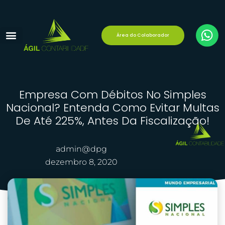
Área do Colaborador
Reforma Tributária
Área do Cliente
Empresa Com Débitos No Simples
Nacional? Entenda Como Evitar Multas
De Até 225%, Antes Da Fiscalização!
admin@dpg
dezembro 8, 2020