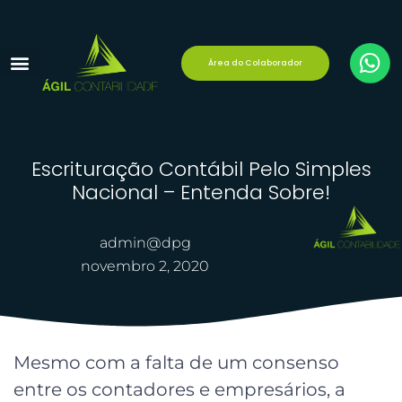
Área do Colaborador
Reforma Tributária
Área do Cliente
Escrituração Contábil Pelo Simples
Nacional – Entenda Sobre!
admin@dpg
novembro 2, 2020
Mesmo com a falta de um consenso
entre os contadores e empresários, a