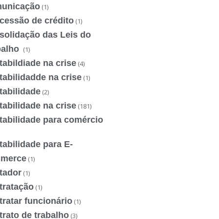
unicação
(1)
cessão de crédito
(1)
solidação das Leis do
balho
(1)
abildiade na crise
(4)
abilidadde na crise
(1)
tabilidade
(2)
abilidade na crise
(181)
tabilidade para comércio
abilidade para E-
merce
(1)
tador
(1)
tratação
(1)
ratar funcionário
(1)
rato de trabalho
(3)