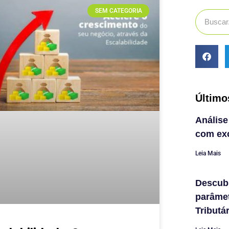
SEM CATEGORIA
Último
Análise
com exc
Leia Mais
Descub
parâme
Tributá