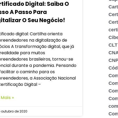
tificado Digital: Saiba O
Cart
sso A Passo Para
Cert
italizar O Seu Negócio!
Cert
cert
ificado digital: Cartilha orienta
Cib
reendedores na digitalização de
CLT
cios A transformação digital, que já
realidade para muitos
CN
reendedores brasileiros, tornou-se
CNP
encial durante a pandemia. Pensando
Códi
acilitar o caminho para os
Com
reendedores, a Associação Nacional
Comé
ertificação Digital –
Com
 Mais »
Com
com
 outubro de 2020
Com