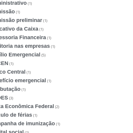
nistrativo
(1)
issão
(1)
issão preliminar
(1)
cativo da Caixa
(1)
essoria Financeira
(1)
itoria nas empresas
(1)
ílio Emergencial
(5)
CEN
(1)
co Central
(1)
efício emergencial
(1)
ibutação
(1)
DES
(3)
xa Econômica Federal
(2)
ulo de férias
(1)
panha de imunização
(1)
tal social
(1)