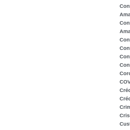
Cont
Ama
Cont
Ama
Cont
Con
Cont
Con
Cor
COV
Créd
Cré
Crim
Cris
Cus