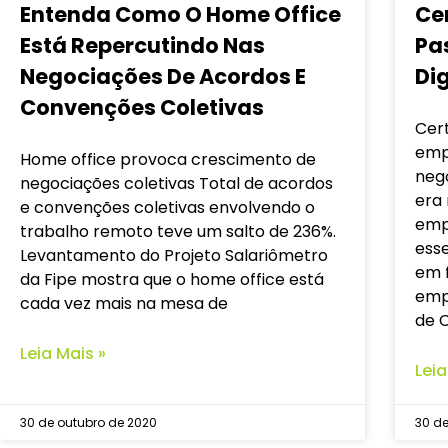
Entenda Como O Home Office
Cer
Está Repercutindo Nas
Pa
Negociações De Acordos E
Dig
Convenções Coletivas
Cert
emp
Home office provoca crescimento de
negó
negociações coletivas Total de acordos
era 
e convenções coletivas envolvendo o
emp
trabalho remoto teve um salto de 236%.
ess
Levantamento do Projeto Salariômetro
em f
da Fipe mostra que o home office está
emp
cada vez mais na mesa de
de C
Leia Mais »
Leia
30 de outubro de 2020
30 de