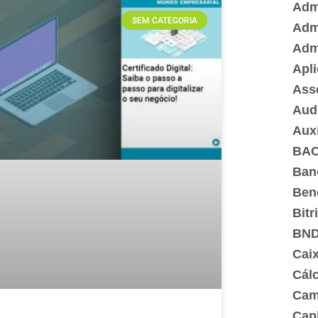
Admi
SEM CATEGORIA
Adm
Adm
Apli
Ass
Aud
Aux
BA
Ban
Ben
Bitr
BN
Cai
Cálc
Cam
Capi