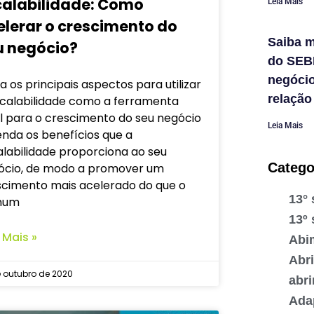
calabilidade: Como
Leia Mais
elerar o crescimento do
Saiba m
u negócio?
do SEB
negóci
a os principais aspectos para utilizar
relação
scalabilidade como a ferramenta
l para o crescimento do seu negócio
Leia Mais
nda os benefícios que a
labilidade proporciona ao seu
Catego
ócio, de modo a promover um
scimento mais acelerado do que o
13° 
mum
13º 
 Mais »
Abi
Abr
 outubro de 2020
abr
Ada