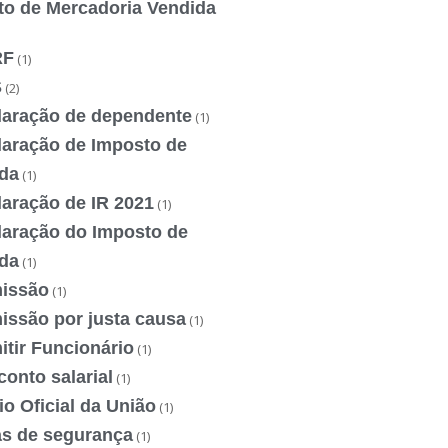
to de Mercadoria Vendida
RF
(1)
S
(2)
laração de dependente
(1)
laração de Imposto de
da
(1)
laração de IR 2021
(1)
laração do Imposto de
da
(1)
issão
(1)
issão por justa causa
(1)
tir Funcionário
(1)
onto salarial
(1)
io Oficial da União
(1)
as de segurança
(1)