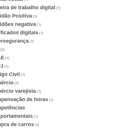
eira de trabalho digital
(1)
idão Positiva
(1)
idões negativa
(1)
ificados digitais
(1)
ersegurança
(1)
(2)
AE
(1)
J
(1)
go Civil
(1)
ércio
(3)
rcio varejista
(1)
pensação de horas
(1)
petências
portamentais
(1)
pra de carros
(1)