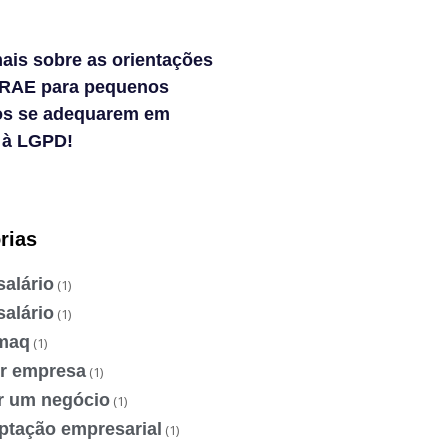
ais sobre as orientações
RAE para pequenos
os se adequarem em
 à LGPD!
rias
salário
(1)
salário
(1)
maq
(1)
ir empresa
(1)
ir um negócio
(1)
ptação empresarial
(1)