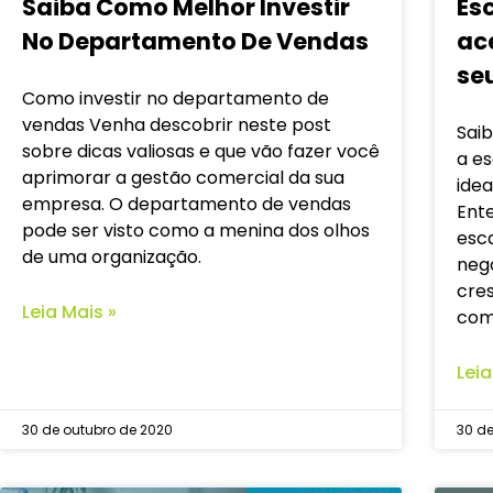
Saiba Como Melhor Investir
Es
No Departamento De Vendas
ac
se
Como investir no departamento de
vendas Venha descobrir neste post
Saib
sobre dicas valiosas e que vão fazer você
a e
aprimorar a gestão comercial da sua
idea
empresa. O departamento de vendas
Ente
pode ser visto como a menina dos olhos
esca
de uma organização.
neg
cre
Leia Mais »
co
Leia
30 de outubro de 2020
30 de