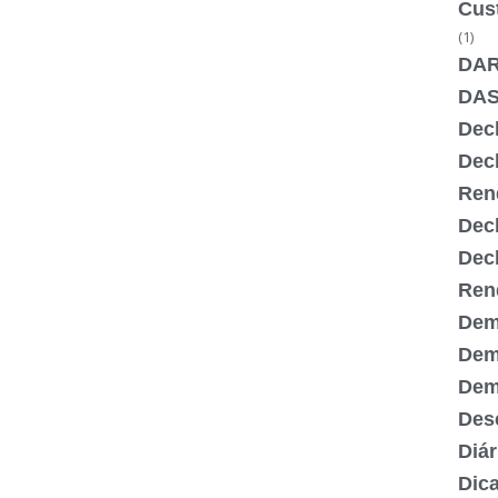
Cus
(1)
DA
DA
Dec
Dec
Ren
Dec
Dec
Ren
Dem
Dem
Demi
Desc
Diár
Dic