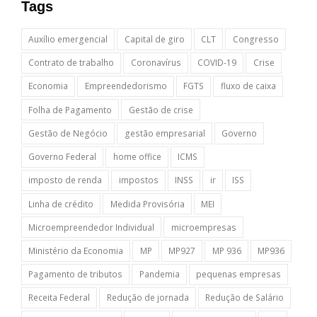
Tags
Auxílio emergencial
Capital de giro
CLT
Congresso
Contrato de trabalho
Coronavírus
COVID-19
Crise
Economia
Empreendedorismo
FGTS
fluxo de caixa
Folha de Pagamento
Gestão de crise
Gestão de Negócio
gestão empresarial
Governo
Governo Federal
home office
ICMS
imposto de renda
impostos
INSS
ir
ISS
Linha de crédito
Medida Provisória
MEI
Microempreendedor Individual
microempresas
Ministério da Economia
MP
MP927
MP 936
MP936
Pagamento de tributos
Pandemia
pequenas empresas
Receita Federal
Redução de jornada
Redução de Salário