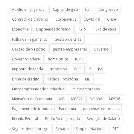
Auxílio emergencial
Capital de giro
CLT
Congresso
Contrato de trabalho
Coronavírus
COVID-19
Crise
Economia
Empreendedorismo
FGTS
fluxo de caixa
Folha de Pagamento
Gestão de crise
Gestão de Negócio
gestão empresarial
Governo
Governo Federal
home office
ICMS
imposto de renda
impostos
INSS
ir
ISS
Linha de crédito
Medida Provisória
MEI
Microempreendedor Individual
microempresas
Ministério da Economia
MP
MP927
MP 936
MP936
Pagamento de tributos
Pandemia
pequenas empresas
Receita Federal
Redução de jornada
Redução de Salário
Seguro-desemprego
Senado
Simples Nacional
STF