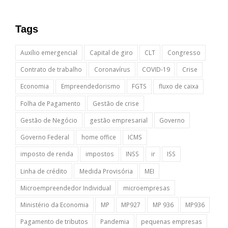
Tags
Auxílio emergencial
Capital de giro
CLT
Congresso
Contrato de trabalho
Coronavírus
COVID-19
Crise
Economia
Empreendedorismo
FGTS
fluxo de caixa
Folha de Pagamento
Gestão de crise
Gestão de Negócio
gestão empresarial
Governo
Governo Federal
home office
ICMS
imposto de renda
impostos
INSS
ir
ISS
Linha de crédito
Medida Provisória
MEI
Microempreendedor Individual
microempresas
Ministério da Economia
MP
MP927
MP 936
MP936
Pagamento de tributos
Pandemia
pequenas empresas