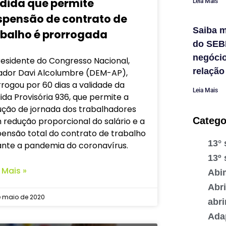
dida que permite
Leia Mais
spensão de contrato de
Saiba m
abalho é prorrogada
do SEB
negóci
residente do Congresso Nacional,
relação
ador Davi Alcolumbre (DEM-AP),
rogou por 60 dias a validade da
Leia Mais
da Provisória 936, que permite a
ução de jornada dos trabalhadores
Catego
redução proporcional do salário e a
pensão total do contrato de trabalho
13° 
ante a pandemia do coronavírus.
13º 
 Mais »
Abi
Abr
e maio de 2020
abr
Ada