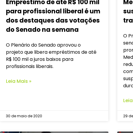
Empréstimo de até R$ 100 mil
Me
para profissional liberal é um
su
dos destaques das votações
tr
do Senado na semana
O P
sen
O Plenário do Senado aprovou o
pror
projeto que libera empréstimos de até
Medi
R$ 100 mil a juros baixos para
red
profissionais liberais.
com 
sus
Leia Mais »
dur
Leia
30 de maio de 2020
29 d