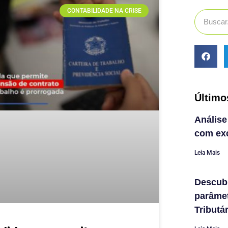
CONTABILIDADE NA CRISE
Último
Análise
com exc
Leia Mais
Descub
parâme
Tributá