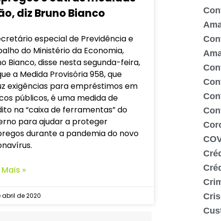
Cont
ão, diz Bruno Bianco
Ama
cretário especial de Previdência e
Cont
alho do Ministério da Economia,
Ama
o Bianco, disse nesta segunda-feira,
Cont
que a Medida Provisória 958, que
Con
uz exigências para empréstimos em
Cont
cos públicos, é uma medida de
ito na “caixa de ferramentas” do
Con
erno para ajudar a proteger
Cor
regos durante a pandemia do novo
COV
navírus.
Créd
Cré
 Mais »
Crim
Cris
 abril de 2020
Cus