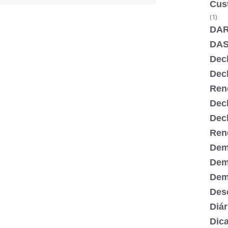
Cus
(1)
DA
DA
Dec
Dec
Ren
Dec
Dec
Ren
Dem
Dem
Demi
Desc
Diár
Dic