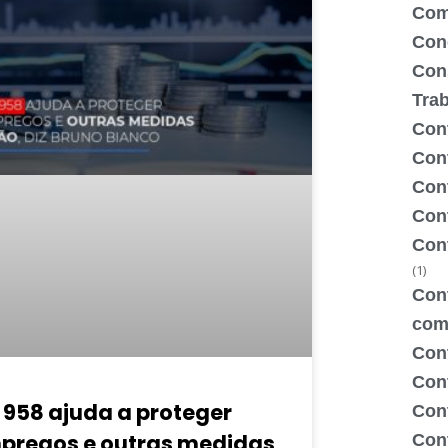
Com
Con
Con
Tra
Cont
Cont
Con
Cont
Con
(1)
Cont
com
Con
Con
 958 ajuda a proteger
Cont
pregos e outras medidas
Cont