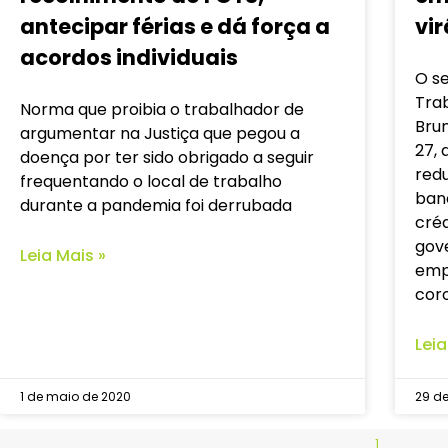
antecipar férias e dá força a
vir
acordos individuais
O se
Trab
Norma que proibia o trabalhador de
Brun
argumentar na Justiça que pegou a
27, 
doença por ter sido obrigado a seguir
red
frequentando o local de trabalho
ban
durante a pandemia foi derrubada
créd
gov
Leia Mais »
emp
coro
Leia
1 de maio de 2020
29 de
1