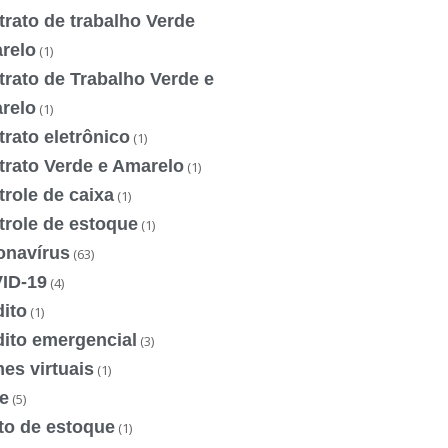
rato de trabalho Verde
relo
(1)
rato de Trabalho Verde e
relo
(1)
rato eletrônico
(1)
trato Verde e Amarelo
(1)
role de caixa
(1)
trole de estoque
(1)
onavírus
(63)
ID-19
(4)
ito
(1)
dito emergencial
(3)
es virtuais
(1)
e
(5)
to de estoque
(1)