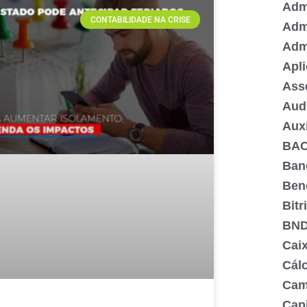
Admi
CONTABILIDADE NA CRISE
Adm
Adm
Apli
Ass
Aud
Aux
BA
Ban
Ben
Bitr
BN
Cai
Cálc
Cam
Capi