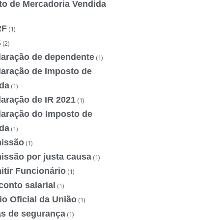
to de Mercadoria Vendida
RF
(1)
S
(2)
laração de dependente
(1)
laração de Imposto de
da
(1)
laração de IR 2021
(1)
laração do Imposto de
da
(1)
issão
(1)
issão por justa causa
(1)
tir Funcionário
(1)
onto salarial
(1)
io Oficial da União
(1)
as de segurança
(1)