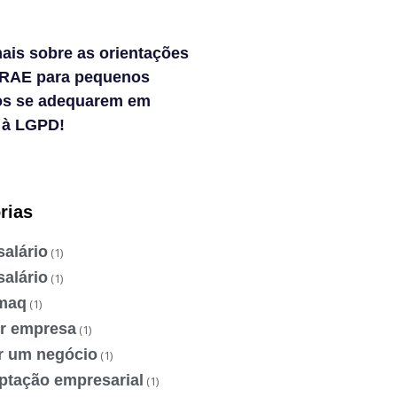
ais sobre as orientações
RAE para pequenos
os se adequarem em
 à LGPD!
rias
salário
(1)
salário
(1)
maq
(1)
ir empresa
(1)
ir um negócio
(1)
ptação empresarial
(1)