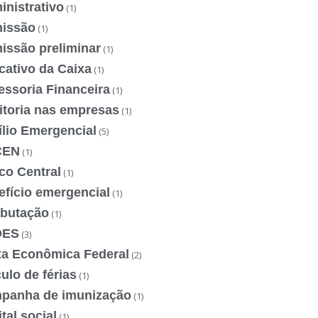
nistrativo
(1)
issão
(1)
issão preliminar
(1)
cativo da Caixa
(1)
essoria Financeira
(1)
itoria nas empresas
(1)
ílio Emergencial
(5)
CEN
(1)
co Central
(1)
efício emergencial
(1)
ibutação
(1)
DES
(3)
xa Econômica Federal
(2)
ulo de férias
(1)
panha de imunização
(1)
tal social
(1)