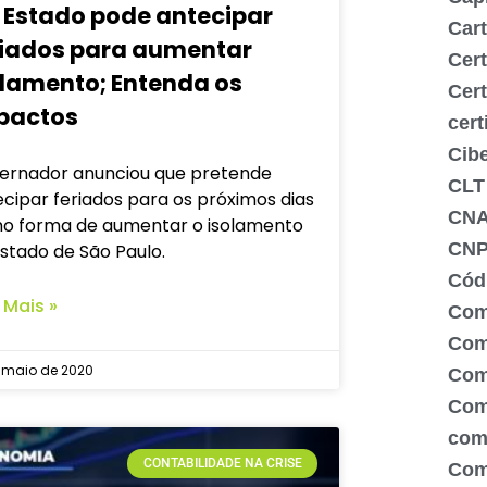
: Estado pode antecipar
Cart
riados para aumentar
Cert
olamento; Entenda os
Cert
pactos
cert
Cib
ernador anunciou que pretende
CLT
cipar feriados para os próximos dias
CN
o forma de aumentar o isolamento
CNP
stado de São Paulo.
Códi
 Mais »
Com
Comé
e maio de 2020
Com
Com
com
CONTABILIDADE NA CRISE
Com