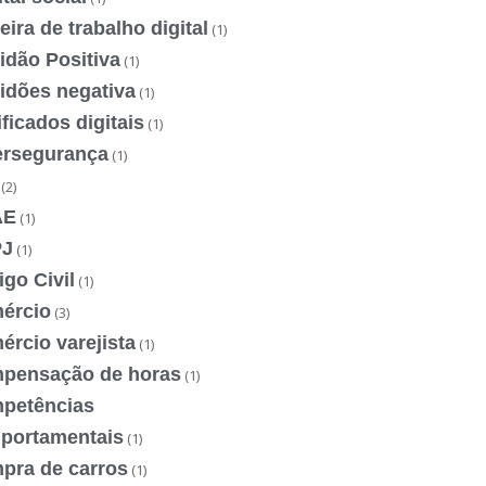
eira de trabalho digital
(1)
idão Positiva
(1)
idões negativa
(1)
ificados digitais
(1)
ersegurança
(1)
(2)
AE
(1)
J
(1)
go Civil
(1)
ércio
(3)
rcio varejista
(1)
pensação de horas
(1)
petências
portamentais
(1)
pra de carros
(1)