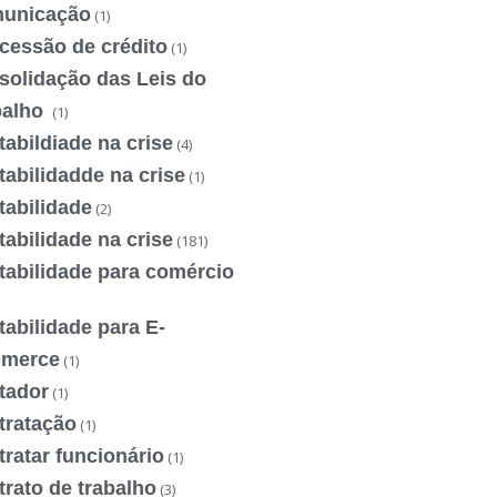
unicação
(1)
cessão de crédito
(1)
solidação das Leis do
balho
(1)
abildiade na crise
(4)
abilidadde na crise
(1)
tabilidade
(2)
abilidade na crise
(181)
tabilidade para comércio
abilidade para E-
merce
(1)
tador
(1)
tratação
(1)
ratar funcionário
(1)
rato de trabalho
(3)