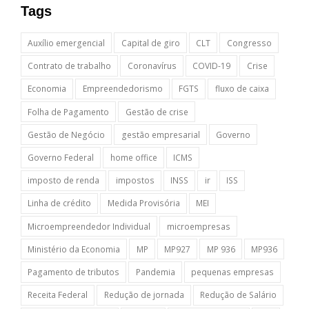
Tags
Auxílio emergencial
Capital de giro
CLT
Congresso
Contrato de trabalho
Coronavírus
COVID-19
Crise
Economia
Empreendedorismo
FGTS
fluxo de caixa
Folha de Pagamento
Gestão de crise
Gestão de Negócio
gestão empresarial
Governo
Governo Federal
home office
ICMS
imposto de renda
impostos
INSS
ir
ISS
Linha de crédito
Medida Provisória
MEI
Microempreendedor Individual
microempresas
Ministério da Economia
MP
MP927
MP 936
MP936
Pagamento de tributos
Pandemia
pequenas empresas
Receita Federal
Redução de jornada
Redução de Salário