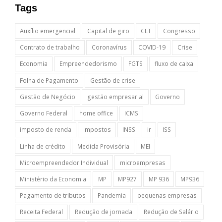
Tags
Auxílio emergencial
Capital de giro
CLT
Congresso
Contrato de trabalho
Coronavírus
COVID-19
Crise
Economia
Empreendedorismo
FGTS
fluxo de caixa
Folha de Pagamento
Gestão de crise
Gestão de Negócio
gestão empresarial
Governo
Governo Federal
home office
ICMS
imposto de renda
impostos
INSS
ir
ISS
Linha de crédito
Medida Provisória
MEI
Microempreendedor Individual
microempresas
Ministério da Economia
MP
MP927
MP 936
MP936
Pagamento de tributos
Pandemia
pequenas empresas
Receita Federal
Redução de jornada
Redução de Salário