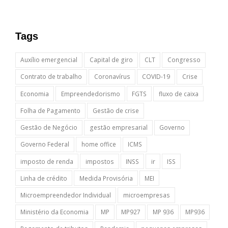
Tags
Auxílio emergencial
Capital de giro
CLT
Congresso
Contrato de trabalho
Coronavírus
COVID-19
Crise
Economia
Empreendedorismo
FGTS
fluxo de caixa
Folha de Pagamento
Gestão de crise
Gestão de Negócio
gestão empresarial
Governo
Governo Federal
home office
ICMS
imposto de renda
impostos
INSS
ir
ISS
Linha de crédito
Medida Provisória
MEI
Microempreendedor Individual
microempresas
Ministério da Economia
MP
MP927
MP 936
MP936