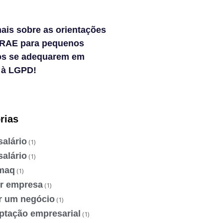
ais sobre as orientações
RAE para pequenos
os se adequarem em
 à LGPD!
rias
salário
(1)
salário
(1)
maq
(1)
ir empresa
(1)
ir um negócio
(1)
ptação empresarial
(1)