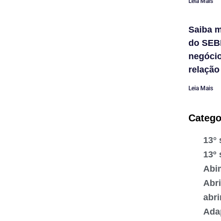
Leia Mais
Saiba m
do SEB
negóci
relação
Leia Mais
Catego
13° 
13º 
Abi
Abr
abr
Ada