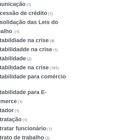
unicação
(1)
cessão de crédito
(1)
solidação das Leis do
balho
(1)
abildiade na crise
(4)
abilidadde na crise
(1)
tabilidade
(2)
abilidade na crise
(181)
tabilidade para comércio
abilidade para E-
merce
(1)
tador
(1)
tratação
(1)
ratar funcionário
(1)
rato de trabalho
(3)