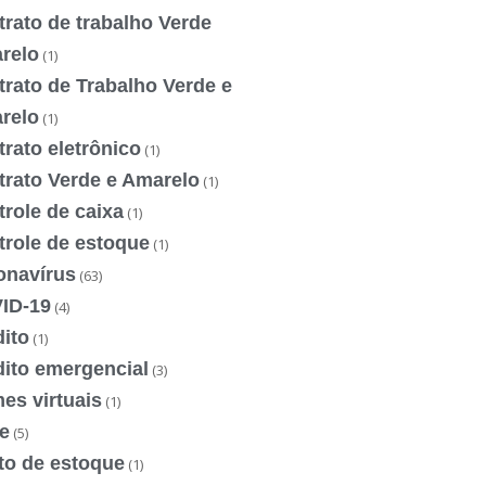
rato de trabalho Verde
relo
(1)
rato de Trabalho Verde e
relo
(1)
rato eletrônico
(1)
trato Verde e Amarelo
(1)
role de caixa
(1)
trole de estoque
(1)
onavírus
(63)
ID-19
(4)
ito
(1)
dito emergencial
(3)
es virtuais
(1)
e
(5)
to de estoque
(1)