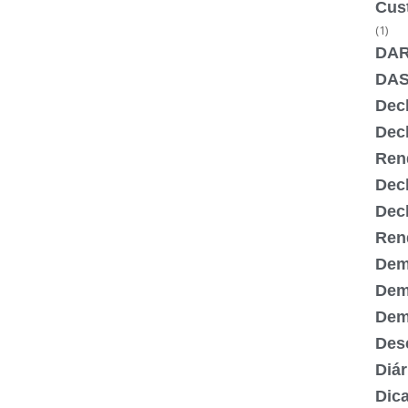
Cus
(1)
DA
DA
Dec
Dec
Ren
Dec
Dec
Ren
Dem
Dem
Demi
Desc
Diár
Dic