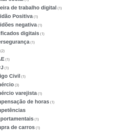
eira de trabalho digital
(1)
idão Positiva
(1)
idões negativa
(1)
ificados digitais
(1)
ersegurança
(1)
(2)
AE
(1)
J
(1)
go Civil
(1)
ércio
(3)
rcio varejista
(1)
pensação de horas
(1)
petências
portamentais
(1)
pra de carros
(1)