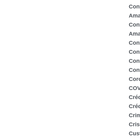
Cont
Ama
Cont
Ama
Cont
Con
Cont
Con
Cor
COV
Créd
Cré
Crim
Cris
Cus