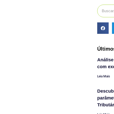
Último
Análise
com exc
Leia Mais
Descub
parâme
Tributá