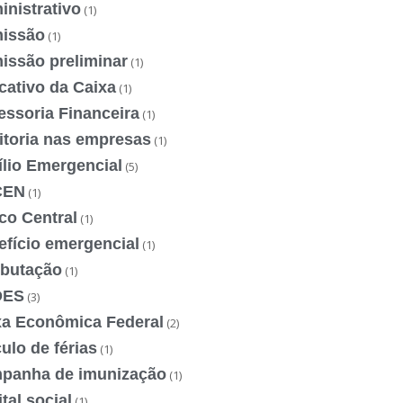
nistrativo
(1)
issão
(1)
issão preliminar
(1)
cativo da Caixa
(1)
essoria Financeira
(1)
itoria nas empresas
(1)
ílio Emergencial
(5)
CEN
(1)
co Central
(1)
efício emergencial
(1)
ibutação
(1)
DES
(3)
xa Econômica Federal
(2)
ulo de férias
(1)
panha de imunização
(1)
tal social
(1)