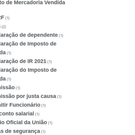
to de Mercadoria Vendida
RF
(1)
S
(2)
laração de dependente
(1)
laração de Imposto de
da
(1)
laração de IR 2021
(1)
laração do Imposto de
da
(1)
issão
(1)
issão por justa causa
(1)
tir Funcionário
(1)
onto salarial
(1)
io Oficial da União
(1)
as de segurança
(1)