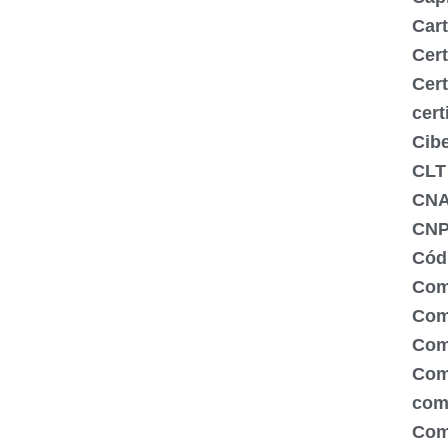
Cart
Cert
Cert
cert
Cib
CLT
CN
CNP
Códi
Com
Comé
Com
Com
com
Com