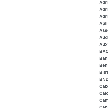
Admi
Adm
Adm
Apli
Ass
Aud
Aux
BA
Ban
Ben
Bitr
BN
Cai
Cálc
Cam
Capi