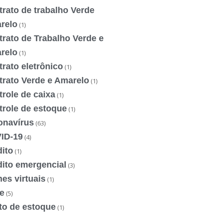
rato de trabalho Verde
relo
(1)
rato de Trabalho Verde e
relo
(1)
rato eletrônico
(1)
trato Verde e Amarelo
(1)
role de caixa
(1)
trole de estoque
(1)
onavírus
(63)
ID-19
(4)
ito
(1)
dito emergencial
(3)
es virtuais
(1)
e
(5)
to de estoque
(1)