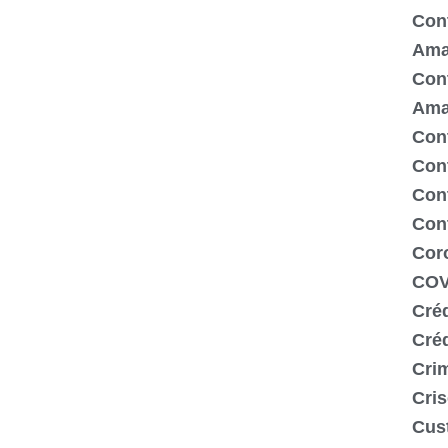
Cont
Ama
Cont
Ama
Cont
Con
Cont
Con
Cor
COV
Créd
Cré
Crim
Cris
Cus