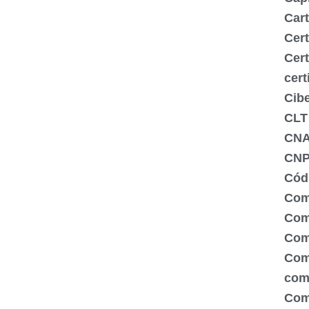
Cart
Cert
Cert
cert
Cib
CLT
CN
CNP
Códi
Com
Comé
Com
Com
com
Com