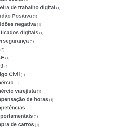
eira de trabalho digital
(1)
idão Positiva
(1)
idões negativa
(1)
ificados digitais
(1)
ersegurança
(1)
(2)
AE
(1)
J
(1)
go Civil
(1)
ércio
(3)
rcio varejista
(1)
pensação de horas
(1)
petências
portamentais
(1)
pra de carros
(1)