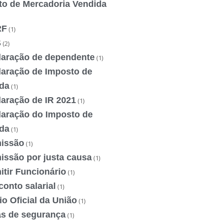
to de Mercadoria Vendida
RF
(1)
S
(2)
laração de dependente
(1)
laração de Imposto de
da
(1)
laração de IR 2021
(1)
laração do Imposto de
da
(1)
issão
(1)
issão por justa causa
(1)
tir Funcionário
(1)
onto salarial
(1)
io Oficial da União
(1)
as de segurança
(1)