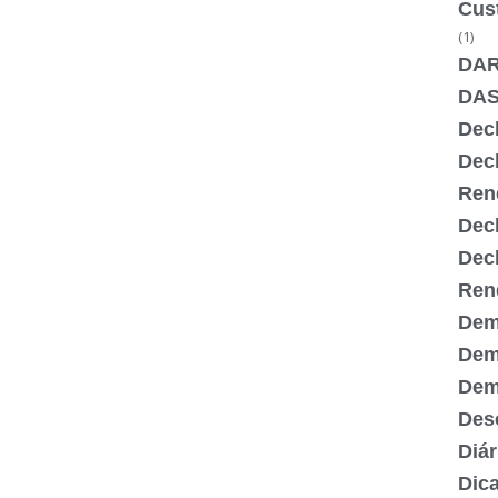
Cus
(1)
DA
DA
Dec
Dec
Ren
Dec
Dec
Ren
Dem
Dem
Demi
Desc
Diár
Dic