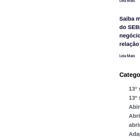
Leia Mais
Saiba m
do SEB
negóci
relação
Leia Mais
Catego
13° 
13º 
Abi
Abr
abr
Ada