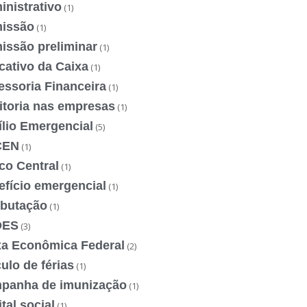
nistrativo
(1)
issão
(1)
issão preliminar
(1)
cativo da Caixa
(1)
essoria Financeira
(1)
itoria nas empresas
(1)
ílio Emergencial
(5)
CEN
(1)
co Central
(1)
efício emergencial
(1)
ibutação
(1)
DES
(3)
xa Econômica Federal
(2)
ulo de férias
(1)
panha de imunização
(1)
tal social
(1)