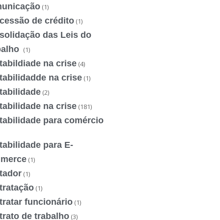
unicação
(1)
cessão de crédito
(1)
solidação das Leis do
balho
(1)
abildiade na crise
(4)
abilidadde na crise
(1)
tabilidade
(2)
abilidade na crise
(181)
tabilidade para comércio
abilidade para E-
merce
(1)
tador
(1)
tratação
(1)
ratar funcionário
(1)
rato de trabalho
(3)