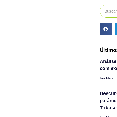
Último
Análise
com exc
Leia Mais
Descub
parâme
Tributá