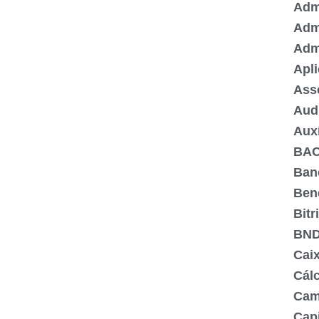
Admi
Adm
Adm
Apli
Ass
Aud
Aux
BA
Ban
Ben
Bitr
BN
Cai
Cálc
Cam
Capi