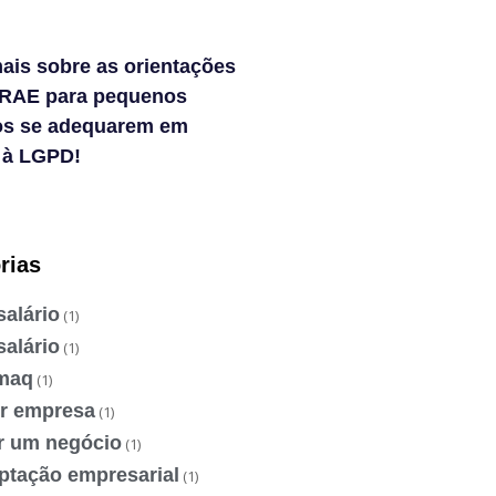
ais sobre as orientações
RAE para pequenos
os se adequarem em
 à LGPD!
rias
salário
(1)
salário
(1)
maq
(1)
ir empresa
(1)
ir um negócio
(1)
ptação empresarial
(1)