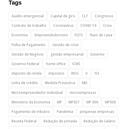
Tags
Auxílio emergencial
Capital de giro
CLT
Congresso
Contrato de trabalho
Coronavírus
COVID-19
Crise
Economia
Empreendedorismo
FGTS
fluxo de caixa
Folha de Pagamento
Gestão de crise
Gestão de Negócio
gestão empresarial
Governo
Governo Federal
home office
ICMS
imposto de renda
impostos
INSS
ir
ISS
Linha de crédito
Medida Provisória
MEI
Microempreendedor Individual
microempresas
Ministério da Economia
MP
MP927
MP 936
MP936
Pagamento de tributos
Pandemia
pequenas empresas
Receita Federal
Redução de jornada
Redução de Salário