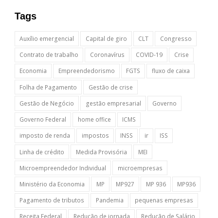
Tags
Auxílio emergencial
Capital de giro
CLT
Congresso
Contrato de trabalho
Coronavírus
COVID-19
Crise
Economia
Empreendedorismo
FGTS
fluxo de caixa
Folha de Pagamento
Gestão de crise
Gestão de Negócio
gestão empresarial
Governo
Governo Federal
home office
ICMS
imposto de renda
impostos
INSS
ir
ISS
Linha de crédito
Medida Provisória
MEI
Microempreendedor Individual
microempresas
Ministério da Economia
MP
MP927
MP 936
MP936
Pagamento de tributos
Pandemia
pequenas empresas
Receita Federal
Redução de jornada
Redução de Salário