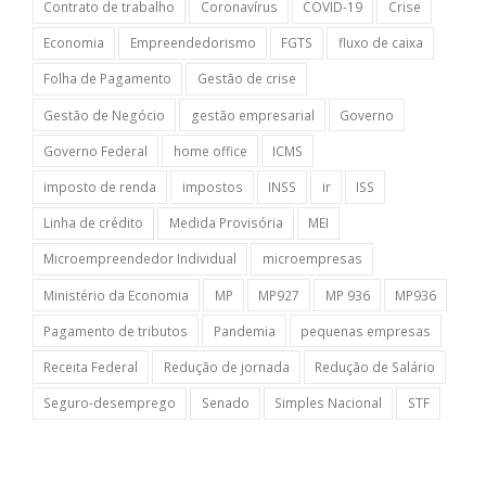
Contrato de trabalho
Coronavírus
COVID-19
Crise
Economia
Empreendedorismo
FGTS
fluxo de caixa
Folha de Pagamento
Gestão de crise
Gestão de Negócio
gestão empresarial
Governo
Governo Federal
home office
ICMS
imposto de renda
impostos
INSS
ir
ISS
Linha de crédito
Medida Provisória
MEI
Microempreendedor Individual
microempresas
Ministério da Economia
MP
MP927
MP 936
MP936
Pagamento de tributos
Pandemia
pequenas empresas
Receita Federal
Redução de jornada
Redução de Salário
Seguro-desemprego
Senado
Simples Nacional
STF