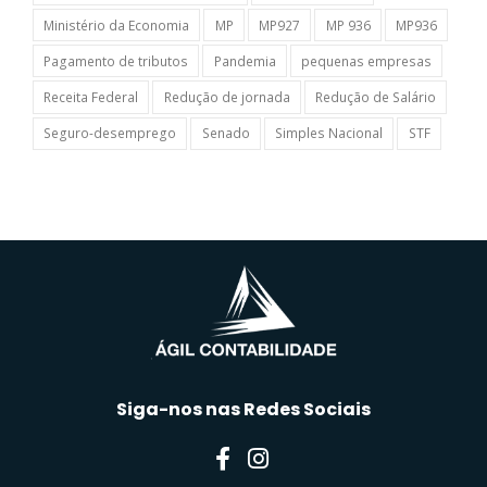
Ministério da Economia
MP
MP927
MP 936
MP936
Pagamento de tributos
Pandemia
pequenas empresas
Receita Federal
Redução de jornada
Redução de Salário
Seguro-desemprego
Senado
Simples Nacional
STF
Siga-nos nas Redes Sociais