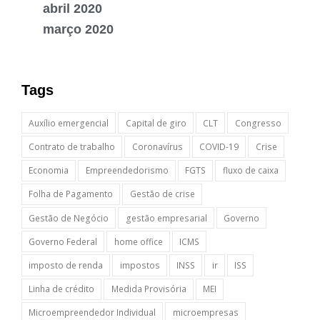
abril 2020
março 2020
Tags
Auxílio emergencial
Capital de giro
CLT
Congresso
Contrato de trabalho
Coronavírus
COVID-19
Crise
Economia
Empreendedorismo
FGTS
fluxo de caixa
Folha de Pagamento
Gestão de crise
Gestão de Negócio
gestão empresarial
Governo
Governo Federal
home office
ICMS
imposto de renda
impostos
INSS
ir
ISS
Linha de crédito
Medida Provisória
MEI
Microempreendedor Individual
microempresas