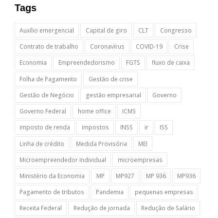
Tags
Auxílio emergencial
Capital de giro
CLT
Congresso
Contrato de trabalho
Coronavírus
COVID-19
Crise
Economia
Empreendedorismo
FGTS
fluxo de caixa
Folha de Pagamento
Gestão de crise
Gestão de Negócio
gestão empresarial
Governo
Governo Federal
home office
ICMS
imposto de renda
impostos
INSS
ir
ISS
Linha de crédito
Medida Provisória
MEI
Microempreendedor Individual
microempresas
Ministério da Economia
MP
MP927
MP 936
MP936
Pagamento de tributos
Pandemia
pequenas empresas
Receita Federal
Redução de jornada
Redução de Salário