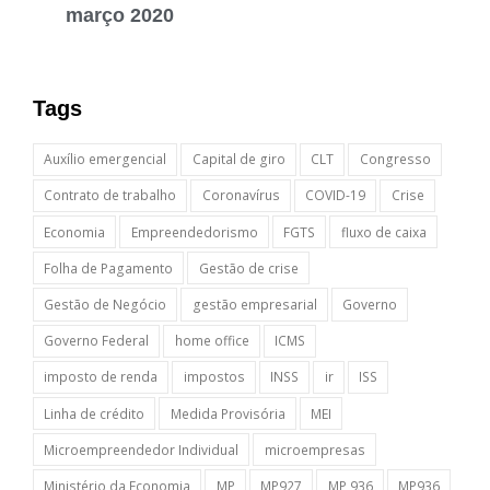
março 2020
Tags
Auxílio emergencial
Capital de giro
CLT
Congresso
Contrato de trabalho
Coronavírus
COVID-19
Crise
Economia
Empreendedorismo
FGTS
fluxo de caixa
Folha de Pagamento
Gestão de crise
Gestão de Negócio
gestão empresarial
Governo
Governo Federal
home office
ICMS
imposto de renda
impostos
INSS
ir
ISS
Linha de crédito
Medida Provisória
MEI
Microempreendedor Individual
microempresas
Ministério da Economia
MP
MP927
MP 936
MP936