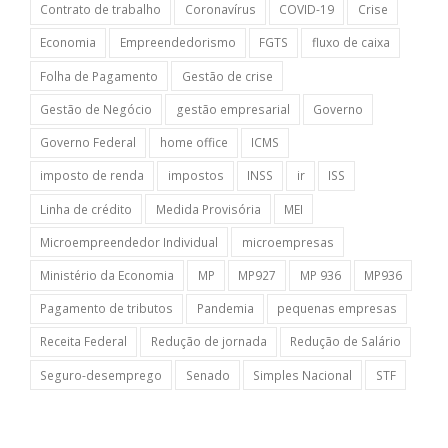
Contrato de trabalho
Coronavírus
COVID-19
Crise
Economia
Empreendedorismo
FGTS
fluxo de caixa
Folha de Pagamento
Gestão de crise
Gestão de Negócio
gestão empresarial
Governo
Governo Federal
home office
ICMS
imposto de renda
impostos
INSS
ir
ISS
Linha de crédito
Medida Provisória
MEI
Microempreendedor Individual
microempresas
Ministério da Economia
MP
MP927
MP 936
MP936
Pagamento de tributos
Pandemia
pequenas empresas
Receita Federal
Redução de jornada
Redução de Salário
Seguro-desemprego
Senado
Simples Nacional
STF