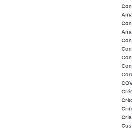
Cont
Ama
Cont
Ama
Cont
Con
Cont
Con
Cor
COV
Créd
Cré
Crim
Cris
Cus