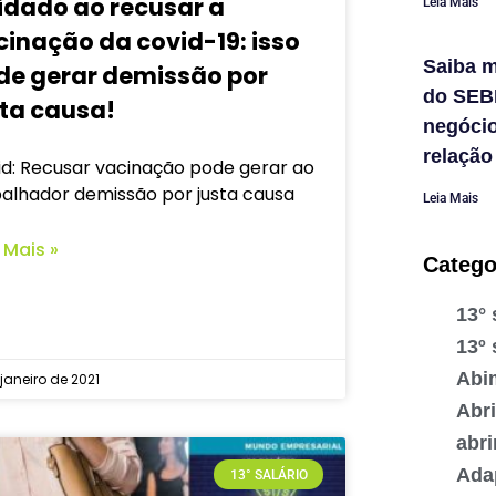
idado ao recusar a
Leia Mais
cinação da covid-19: isso
Saiba m
de gerar demissão por
do SEB
sta causa!
negóci
relação
id: Recusar vacinação pode gerar ao
balhador demissão por justa causa
Leia Mais
 Mais »
Catego
13° 
13º 
Abi
 janeiro de 2021
Abr
abr
Ada
13° SALÁRIO