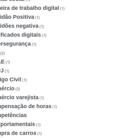
eira de trabalho digital
(1)
idão Positiva
(1)
idões negativa
(1)
ificados digitais
(1)
ersegurança
(1)
(2)
AE
(1)
J
(1)
go Civil
(1)
ércio
(3)
rcio varejista
(1)
pensação de horas
(1)
petências
portamentais
(1)
pra de carros
(1)