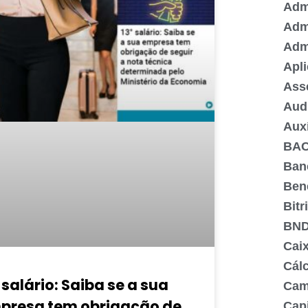
Admi
Adm
Adm
Apli
Ass
Aud
Aux
BA
Ban
Ben
Bitr
BN
Cai
Cálc
 salário: Saiba se a sua
Cam
presa tem obrigação de
Capi