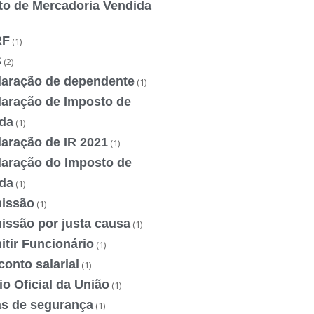
to de Mercadoria Vendida
RF
(1)
S
(2)
laração de dependente
(1)
laração de Imposto de
da
(1)
laração de IR 2021
(1)
laração do Imposto de
da
(1)
issão
(1)
issão por justa causa
(1)
tir Funcionário
(1)
onto salarial
(1)
io Oficial da União
(1)
as de segurança
(1)