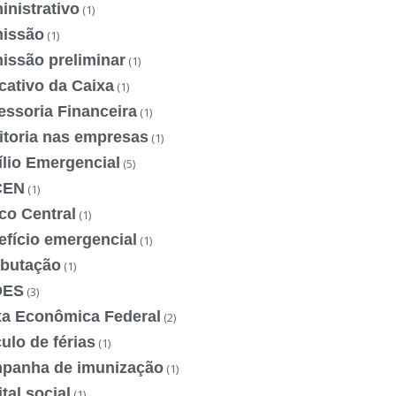
nistrativo
(1)
issão
(1)
issão preliminar
(1)
cativo da Caixa
(1)
essoria Financeira
(1)
itoria nas empresas
(1)
ílio Emergencial
(5)
CEN
(1)
co Central
(1)
efício emergencial
(1)
ibutação
(1)
DES
(3)
xa Econômica Federal
(2)
ulo de férias
(1)
panha de imunização
(1)
tal social
(1)