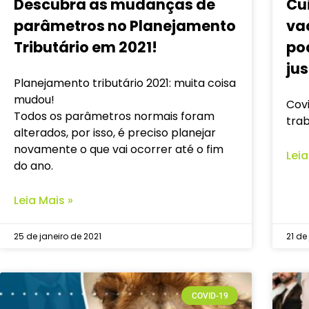
Descubra as mudanças de
Cu
parâmetros no Planejamento
va
Tributário em 2021!
po
ju
Planejamento tributário 2021: muita coisa
mudou!
Cov
Todos os parâmetros normais foram
tra
alterados, por isso, é preciso planejar
novamente o que vai ocorrer até o fim
Leia
do ano.
Leia Mais »
25 de janeiro de 2021
21 de
COVID-19