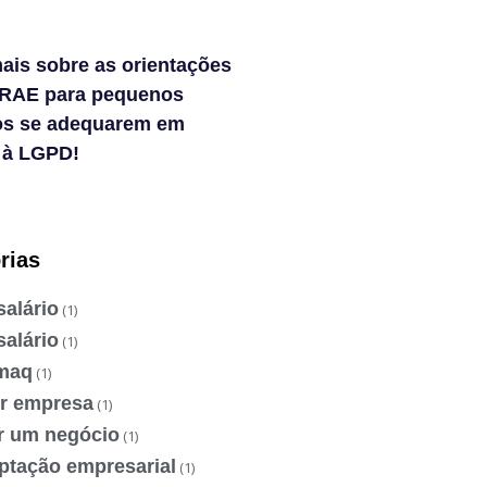
ais sobre as orientações
RAE para pequenos
os se adequarem em
 à LGPD!
rias
salário
(1)
salário
(1)
maq
(1)
ir empresa
(1)
ir um negócio
(1)
ptação empresarial
(1)