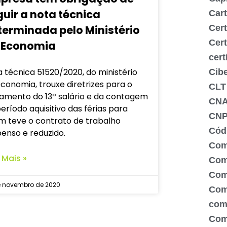
uir a nota técnica
Cart
Cert
terminada pelo Ministério
Cert
 Economia
cert
 técnica 51520/2020, do ministério
Cib
conomia, trouxe diretrizes para o
CLT
amento do 13º salário e da contagem
CN
eríodo aquisitivo das férias para
CNP
m teve o contrato de trabalho
Códi
enso e reduzido.
Com
 Mais »
Comé
Com
e novembro de 2020
Com
com
Com