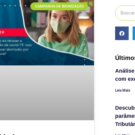
CAMPANHA DE IMUNIZAÇÃO
Último
Análise
com exc
Leia Mais
Descub
parâme
Tributá