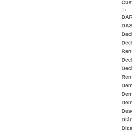
Cus
(1)
DA
DA
Dec
Dec
Ren
Dec
Dec
Ren
Dem
Dem
Demi
Desc
Diár
Dic