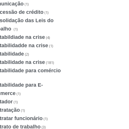
unicação
(1)
cessão de crédito
(1)
solidação das Leis do
balho
(1)
abildiade na crise
(4)
abilidadde na crise
(1)
tabilidade
(2)
abilidade na crise
(181)
tabilidade para comércio
abilidade para E-
merce
(1)
tador
(1)
tratação
(1)
ratar funcionário
(1)
rato de trabalho
(3)