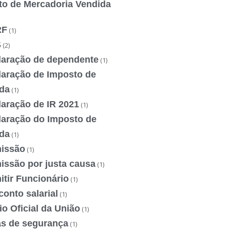
to de Mercadoria Vendida
RF
(1)
S
(2)
laração de dependente
(1)
laração de Imposto de
da
(1)
laração de IR 2021
(1)
laração do Imposto de
da
(1)
issão
(1)
issão por justa causa
(1)
tir Funcionário
(1)
onto salarial
(1)
io Oficial da União
(1)
as de segurança
(1)