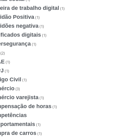
eira de trabalho digital
(1)
idão Positiva
(1)
idões negativa
(1)
ificados digitais
(1)
ersegurança
(1)
(2)
AE
(1)
J
(1)
go Civil
(1)
ércio
(3)
rcio varejista
(1)
pensação de horas
(1)
petências
portamentais
(1)
pra de carros
(1)