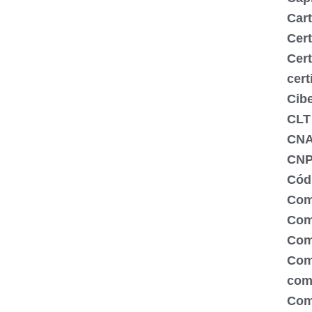
Cart
Cert
Cert
cert
Cib
CLT
CN
CNP
Códi
Com
Comé
Com
Com
com
Com