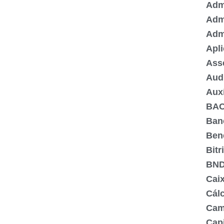
Admi
Adm
Adm
Apli
Ass
Aud
Aux
BA
Ban
Ben
Bitr
BN
Cai
Cálc
Cam
Capi