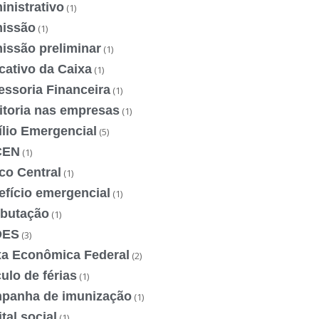
nistrativo
(1)
issão
(1)
issão preliminar
(1)
cativo da Caixa
(1)
essoria Financeira
(1)
itoria nas empresas
(1)
ílio Emergencial
(5)
CEN
(1)
co Central
(1)
efício emergencial
(1)
ibutação
(1)
DES
(3)
xa Econômica Federal
(2)
ulo de férias
(1)
panha de imunização
(1)
tal social
(1)