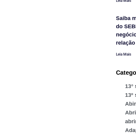
Leia Mais
Saiba m
do SEB
negóci
relação
Leia Mais
Catego
13° 
13º 
Abi
Abr
abr
Ada