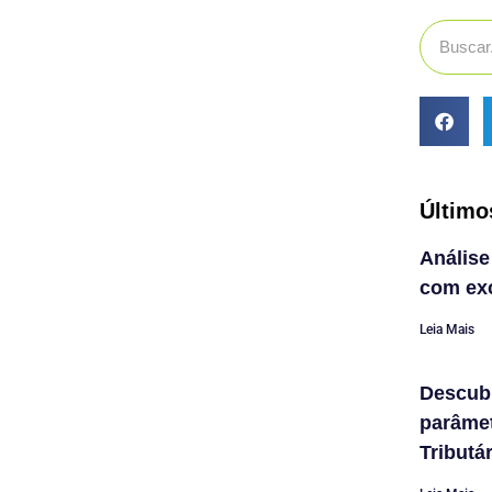
Último
Análise
com exc
Leia Mais
Descub
parâme
Tributá