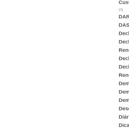
Cus
(1)
DA
DA
Dec
Dec
Ren
Dec
Dec
Ren
Dem
Dem
Demi
Desc
Diár
Dic