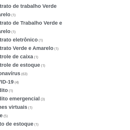
rato de trabalho Verde
relo
(1)
rato de Trabalho Verde e
relo
(1)
rato eletrônico
(1)
trato Verde e Amarelo
(1)
role de caixa
(1)
trole de estoque
(1)
onavírus
(63)
ID-19
(4)
ito
(1)
dito emergencial
(3)
es virtuais
(1)
e
(5)
to de estoque
(1)