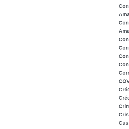
Cont
Ama
Cont
Ama
Cont
Con
Cont
Con
Cor
COV
Créd
Cré
Crim
Cris
Cus