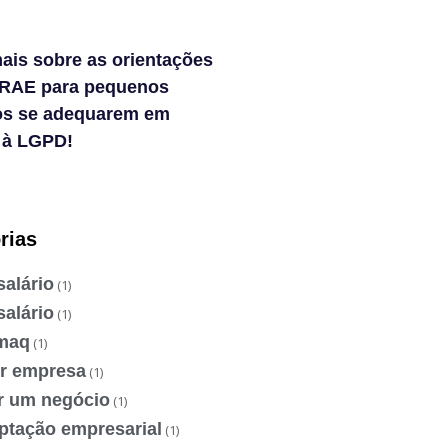
ais sobre as orientações
RAE para pequenos
os se adequarem em
 à LGPD!
rias
salário
(1)
salário
(1)
maq
(1)
ir empresa
(1)
ir um negócio
(1)
ptação empresarial
(1)