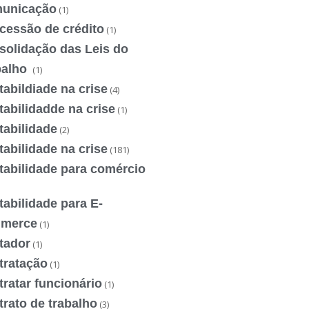
unicação
(1)
cessão de crédito
(1)
solidação das Leis do
balho
(1)
abildiade na crise
(4)
abilidadde na crise
(1)
tabilidade
(2)
abilidade na crise
(181)
tabilidade para comércio
abilidade para E-
merce
(1)
tador
(1)
tratação
(1)
ratar funcionário
(1)
rato de trabalho
(3)