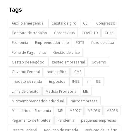
Tags
Auxílio emergencial
Capital de giro
CLT
Congresso
Contrato de trabalho
Coronavírus
COVID-19
Crise
Economia
Empreendedorismo
FGTS
fluxo de caixa
Folha de Pagamento
Gestão de crise
Gestão de Negócio
gestão empresarial
Governo
Governo Federal
home office
ICMS
imposto de renda
impostos
INSS
ir
ISS
Linha de crédito
Medida Provisória
MEI
Microempreendedor Individual
microempresas
Ministério da Economia
MP
MP927
MP 936
MP936
Pagamento de tributos
Pandemia
pequenas empresas
Receita Federal
Redução de jornada
Redução de Salário