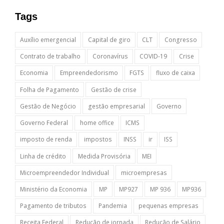
Tags
Auxílio emergencial
Capital de giro
CLT
Congresso
Contrato de trabalho
Coronavírus
COVID-19
Crise
Economia
Empreendedorismo
FGTS
fluxo de caixa
Folha de Pagamento
Gestão de crise
Gestão de Negócio
gestão empresarial
Governo
Governo Federal
home office
ICMS
imposto de renda
impostos
INSS
ir
ISS
Linha de crédito
Medida Provisória
MEI
Microempreendedor Individual
microempresas
Ministério da Economia
MP
MP927
MP 936
MP936
Pagamento de tributos
Pandemia
pequenas empresas
Receita Federal
Redução de jornada
Redução de Salário