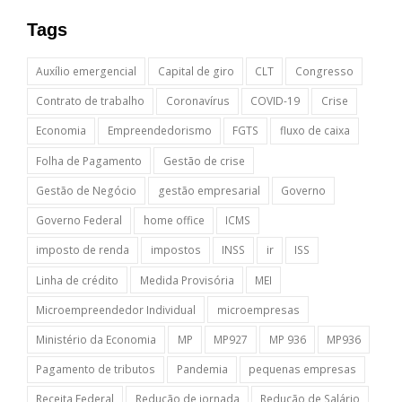
Tags
Auxílio emergencial
Capital de giro
CLT
Congresso
Contrato de trabalho
Coronavírus
COVID-19
Crise
Economia
Empreendedorismo
FGTS
fluxo de caixa
Folha de Pagamento
Gestão de crise
Gestão de Negócio
gestão empresarial
Governo
Governo Federal
home office
ICMS
imposto de renda
impostos
INSS
ir
ISS
Linha de crédito
Medida Provisória
MEI
Microempreendedor Individual
microempresas
Ministério da Economia
MP
MP927
MP 936
MP936
Pagamento de tributos
Pandemia
pequenas empresas
Receita Federal
Redução de jornada
Redução de Salário