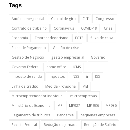
Tags
Auxílio emergencial
Capital de giro
CLT
Congresso
Contrato de trabalho
Coronavírus
COVID-19
Crise
Economia
Empreendedorismo
FGTS
fluxo de caixa
Folha de Pagamento
Gestão de crise
Gestão de Negócio
gestão empresarial
Governo
Governo Federal
home office
ICMS
imposto de renda
impostos
INSS
ir
ISS
Linha de crédito
Medida Provisória
MEI
Microempreendedor Individual
microempresas
Ministério da Economia
MP
MP927
MP 936
MP936
Pagamento de tributos
Pandemia
pequenas empresas
Receita Federal
Redução de jornada
Redução de Salário