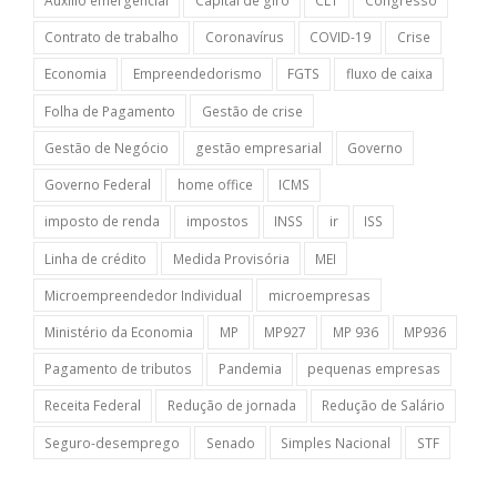
Auxílio emergencial
Capital de giro
CLT
Congresso
Contrato de trabalho
Coronavírus
COVID-19
Crise
Economia
Empreendedorismo
FGTS
fluxo de caixa
Folha de Pagamento
Gestão de crise
Gestão de Negócio
gestão empresarial
Governo
Governo Federal
home office
ICMS
imposto de renda
impostos
INSS
ir
ISS
Linha de crédito
Medida Provisória
MEI
Microempreendedor Individual
microempresas
Ministério da Economia
MP
MP927
MP 936
MP936
Pagamento de tributos
Pandemia
pequenas empresas
Receita Federal
Redução de jornada
Redução de Salário
Seguro-desemprego
Senado
Simples Nacional
STF