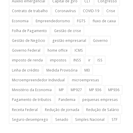
Auxílio emergencial
Capital de giro
CLT
Congresso
Contrato de trabalho
Coronavírus
COVID-19
Crise
Economia
Empreendedorismo
FGTS
fluxo de caixa
Folha de Pagamento
Gestão de crise
Gestão de Negócio
gestão empresarial
Governo
Governo Federal
home office
ICMS
imposto de renda
impostos
INSS
ir
ISS
Linha de crédito
Medida Provisória
MEI
Microempreendedor Individual
microempresas
Ministério da Economia
MP
MP927
MP 936
MP936
Pagamento de tributos
Pandemia
pequenas empresas
Receita Federal
Redução de jornada
Redução de Salário
Seguro-desemprego
Senado
Simples Nacional
STF