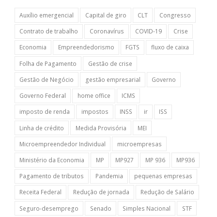
Auxílio emergencial
Capital de giro
CLT
Congresso
Contrato de trabalho
Coronavírus
COVID-19
Crise
Economia
Empreendedorismo
FGTS
fluxo de caixa
Folha de Pagamento
Gestão de crise
Gestão de Negócio
gestão empresarial
Governo
Governo Federal
home office
ICMS
imposto de renda
impostos
INSS
ir
ISS
Linha de crédito
Medida Provisória
MEI
Microempreendedor Individual
microempresas
Ministério da Economia
MP
MP927
MP 936
MP936
Pagamento de tributos
Pandemia
pequenas empresas
Receita Federal
Redução de jornada
Redução de Salário
Seguro-desemprego
Senado
Simples Nacional
STF