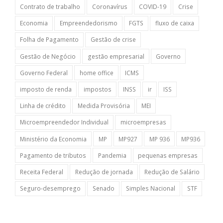
Contrato de trabalho
Coronavírus
COVID-19
Crise
Economia
Empreendedorismo
FGTS
fluxo de caixa
Folha de Pagamento
Gestão de crise
Gestão de Negócio
gestão empresarial
Governo
Governo Federal
home office
ICMS
imposto de renda
impostos
INSS
ir
ISS
Linha de crédito
Medida Provisória
MEI
Microempreendedor Individual
microempresas
Ministério da Economia
MP
MP927
MP 936
MP936
Pagamento de tributos
Pandemia
pequenas empresas
Receita Federal
Redução de jornada
Redução de Salário
Seguro-desemprego
Senado
Simples Nacional
STF