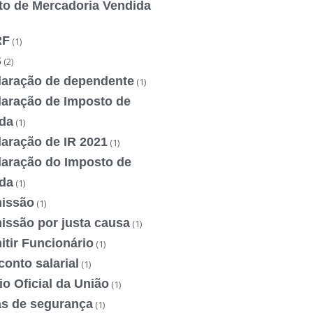
to de Mercadoria Vendida
RF
(1)
S
(2)
laração de dependente
(1)
laração de Imposto de
da
(1)
laração de IR 2021
(1)
laração do Imposto de
da
(1)
issão
(1)
issão por justa causa
(1)
tir Funcionário
(1)
onto salarial
(1)
io Oficial da União
(1)
as de segurança
(1)