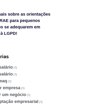
ais sobre as orientações
RAE para pequenos
os se adequarem em
 à LGPD!
rias
salário
(1)
salário
(1)
maq
(1)
ir empresa
(1)
ir um negócio
(1)
ptação empresarial
(1)