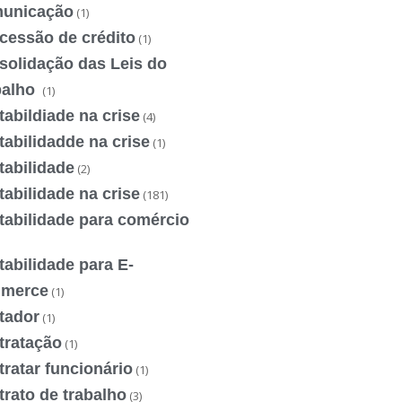
unicação
(1)
cessão de crédito
(1)
solidação das Leis do
balho
(1)
abildiade na crise
(4)
abilidadde na crise
(1)
tabilidade
(2)
abilidade na crise
(181)
tabilidade para comércio
abilidade para E-
merce
(1)
tador
(1)
tratação
(1)
ratar funcionário
(1)
rato de trabalho
(3)