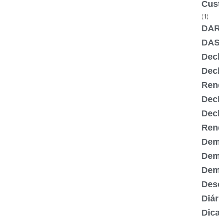
Cus
(1)
DA
DA
Dec
Dec
Ren
Dec
Dec
Ren
Dem
Dem
Demi
Desc
Diár
Dic