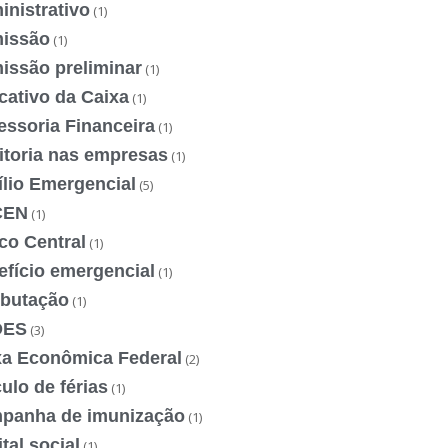
nistrativo
(1)
issão
(1)
issão preliminar
(1)
cativo da Caixa
(1)
essoria Financeira
(1)
itoria nas empresas
(1)
ílio Emergencial
(5)
CEN
(1)
co Central
(1)
efício emergencial
(1)
ibutação
(1)
DES
(3)
xa Econômica Federal
(2)
ulo de férias
(1)
panha de imunização
(1)
tal social
(1)