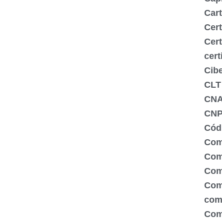
Cart
Cert
Cert
cert
Cib
CLT
CN
CNP
Códi
Com
Comé
Com
Com
com
Com