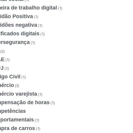
eira de trabalho digital
(1)
idão Positiva
(1)
idões negativa
(1)
ificados digitais
(1)
ersegurança
(1)
(2)
AE
(1)
J
(1)
go Civil
(1)
ércio
(3)
rcio varejista
(1)
pensação de horas
(1)
petências
portamentais
(1)
pra de carros
(1)