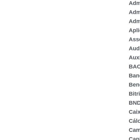
Admi
Adm
Adm
Apli
Ass
Aud
Aux
BA
Ban
Ben
Bitr
BN
Cai
Cálc
Cam
Capi