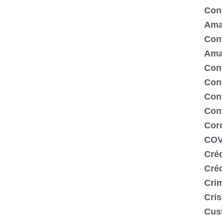
Cont
Ama
Cont
Ama
Cont
Con
Cont
Con
Cor
COV
Créd
Cré
Crim
Cris
Cus