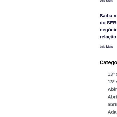
Leia Mais
Saiba m
do SEB
negóci
relação
Leia Mais
Catego
13° 
13º 
Abi
Abr
abr
Ada