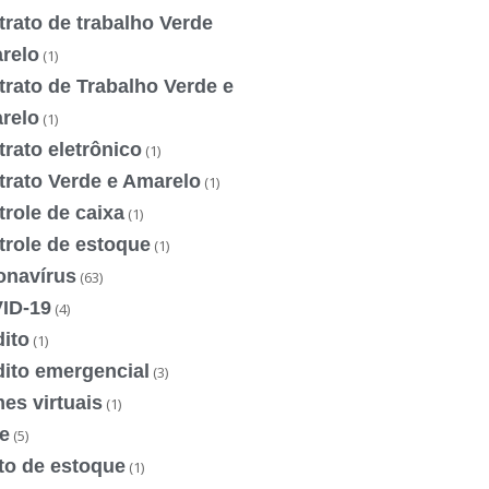
rato de trabalho Verde
relo
(1)
rato de Trabalho Verde e
relo
(1)
rato eletrônico
(1)
trato Verde e Amarelo
(1)
role de caixa
(1)
trole de estoque
(1)
onavírus
(63)
ID-19
(4)
ito
(1)
dito emergencial
(3)
es virtuais
(1)
e
(5)
to de estoque
(1)