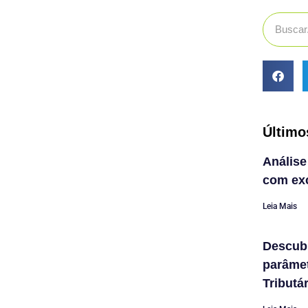
Último
Análise
com exc
Leia Mais
Descub
parâme
Tributá