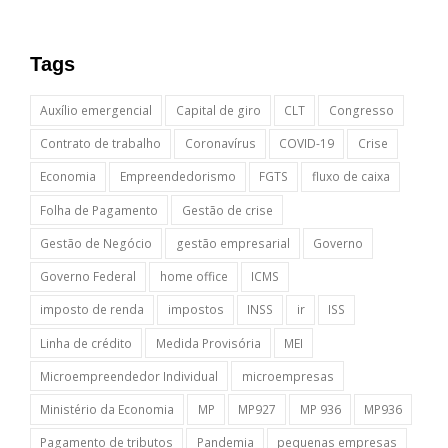
Tags
Auxílio emergencial
Capital de giro
CLT
Congresso
Contrato de trabalho
Coronavírus
COVID-19
Crise
Economia
Empreendedorismo
FGTS
fluxo de caixa
Folha de Pagamento
Gestão de crise
Gestão de Negócio
gestão empresarial
Governo
Governo Federal
home office
ICMS
imposto de renda
impostos
INSS
ir
ISS
Linha de crédito
Medida Provisória
MEI
Microempreendedor Individual
microempresas
Ministério da Economia
MP
MP927
MP 936
MP936
Pagamento de tributos
Pandemia
pequenas empresas