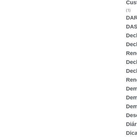
Cus
(1)
DA
DA
Dec
Dec
Ren
Dec
Dec
Ren
Dem
Dem
Demi
Desc
Diár
Dic