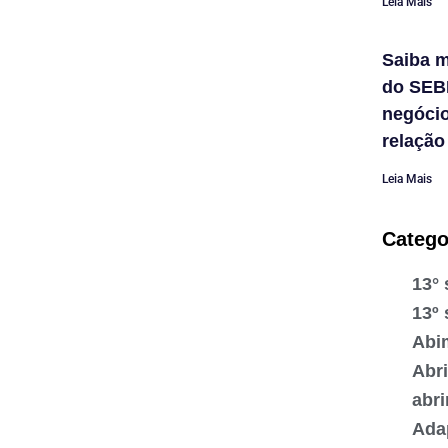
Leia Mais
Saiba m
do SEB
negóci
relação
Leia Mais
Catego
13° 
13º 
Abi
Abr
abr
Ada