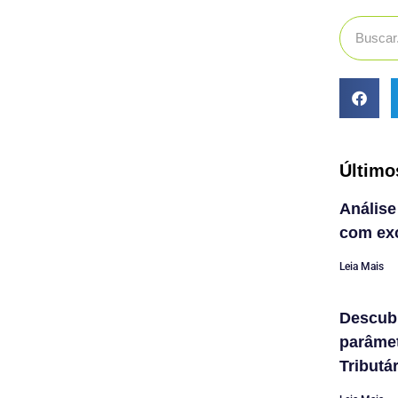
Último
Análise
com exc
Leia Mais
Descub
parâme
Tributá