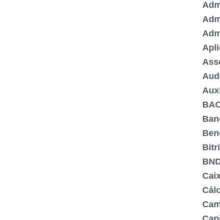
Admi
Adm
Adm
Apli
Ass
Aud
Aux
BA
Ban
Ben
Bitr
BN
Cai
Cálc
Cam
Capi