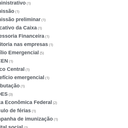
nistrativo
(1)
issão
(1)
issão preliminar
(1)
cativo da Caixa
(1)
essoria Financeira
(1)
itoria nas empresas
(1)
ílio Emergencial
(5)
CEN
(1)
co Central
(1)
efício emergencial
(1)
ibutação
(1)
DES
(3)
xa Econômica Federal
(2)
ulo de férias
(1)
panha de imunização
(1)
tal social
(1)