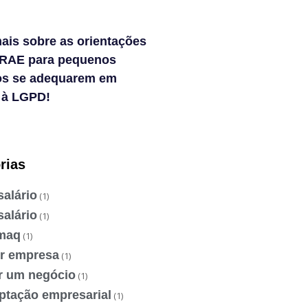
ais sobre as orientações
RAE para pequenos
os se adequarem em
 à LGPD!
rias
salário
(1)
salário
(1)
maq
(1)
ir empresa
(1)
ir um negócio
(1)
ptação empresarial
(1)