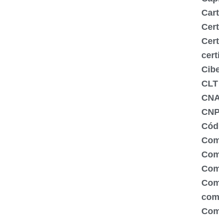
Cart
Cert
Cert
cert
Cib
CLT
CN
CNP
Códi
Com
Comé
Com
Com
com
Com