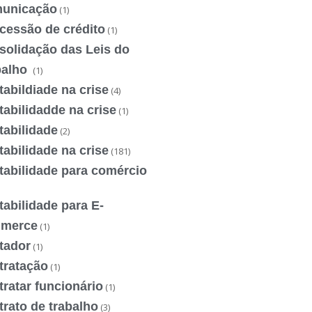
unicação
(1)
cessão de crédito
(1)
solidação das Leis do
balho
(1)
abildiade na crise
(4)
abilidadde na crise
(1)
tabilidade
(2)
abilidade na crise
(181)
tabilidade para comércio
abilidade para E-
merce
(1)
tador
(1)
tratação
(1)
ratar funcionário
(1)
rato de trabalho
(3)