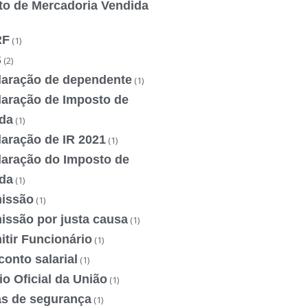
to de Mercadoria Vendida
RF
(1)
S
(2)
laração de dependente
(1)
laração de Imposto de
da
(1)
laração de IR 2021
(1)
laração do Imposto de
da
(1)
issão
(1)
issão por justa causa
(1)
tir Funcionário
(1)
onto salarial
(1)
io Oficial da União
(1)
as de segurança
(1)