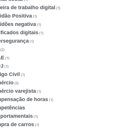
eira de trabalho digital
(1)
idão Positiva
(1)
idões negativa
(1)
ificados digitais
(1)
ersegurança
(1)
(2)
AE
(1)
J
(1)
go Civil
(1)
ércio
(3)
rcio varejista
(1)
pensação de horas
(1)
petências
portamentais
(1)
pra de carros
(1)