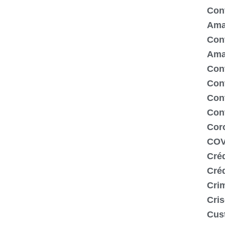
Cont
Ama
Cont
Ama
Cont
Con
Cont
Con
Cor
COV
Créd
Cré
Crim
Cris
Cus