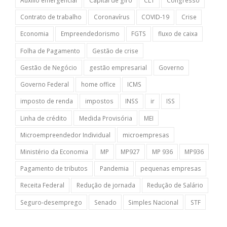
Auxílio emergencial
Capital de giro
CLT
Congresso
Contrato de trabalho
Coronavírus
COVID-19
Crise
Economia
Empreendedorismo
FGTS
fluxo de caixa
Folha de Pagamento
Gestão de crise
Gestão de Negócio
gestão empresarial
Governo
Governo Federal
home office
ICMS
imposto de renda
impostos
INSS
ir
ISS
Linha de crédito
Medida Provisória
MEI
Microempreendedor Individual
microempresas
Ministério da Economia
MP
MP927
MP 936
MP936
Pagamento de tributos
Pandemia
pequenas empresas
Receita Federal
Redução de jornada
Redução de Salário
Seguro-desemprego
Senado
Simples Nacional
STF