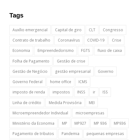
Tags
Auxílio emergencial
Capital de giro
CLT
Congresso
Contrato de trabalho
Coronavírus
COVID-19
Crise
Economia
Empreendedorismo
FGTS
fluxo de caixa
Folha de Pagamento
Gestão de crise
Gestão de Negócio
gestão empresarial
Governo
Governo Federal
home office
ICMS
imposto de renda
impostos
INSS
ir
ISS
Linha de crédito
Medida Provisória
MEI
Microempreendedor Individual
microempresas
Ministério da Economia
MP
MP927
MP 936
MP936
Pagamento de tributos
Pandemia
pequenas empresas