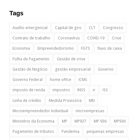
Tags
Auxílio emergencial
Capital de giro
CLT
Congresso
Contrato de trabalho
Coronavírus
COVID-19
Crise
Economia
Empreendedorismo
FGTS
fluxo de caixa
Folha de Pagamento
Gestão de crise
Gestão de Negócio
gestão empresarial
Governo
Governo Federal
home office
ICMS
imposto de renda
impostos
INSS
ir
ISS
Linha de crédito
Medida Provisória
MEI
Microempreendedor Individual
microempresas
Ministério da Economia
MP
MP927
MP 936
MP936
Pagamento de tributos
Pandemia
pequenas empresas