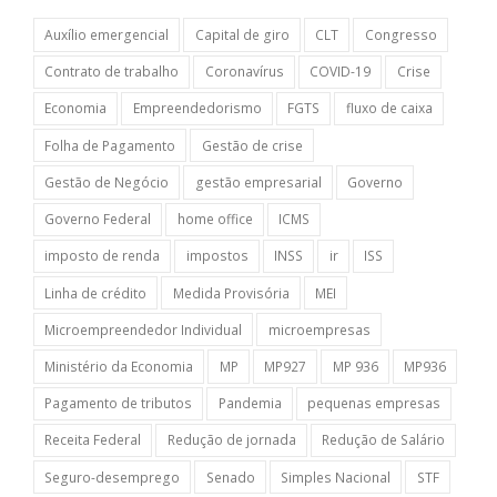
Auxílio emergencial
Capital de giro
CLT
Congresso
Contrato de trabalho
Coronavírus
COVID-19
Crise
Economia
Empreendedorismo
FGTS
fluxo de caixa
Folha de Pagamento
Gestão de crise
Gestão de Negócio
gestão empresarial
Governo
Governo Federal
home office
ICMS
imposto de renda
impostos
INSS
ir
ISS
Linha de crédito
Medida Provisória
MEI
Microempreendedor Individual
microempresas
Ministério da Economia
MP
MP927
MP 936
MP936
Pagamento de tributos
Pandemia
pequenas empresas
Receita Federal
Redução de jornada
Redução de Salário
Seguro-desemprego
Senado
Simples Nacional
STF