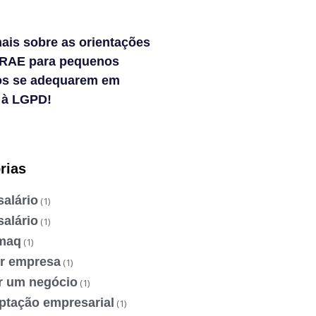
ais sobre as orientações
RAE para pequenos
os se adequarem em
 à LGPD!
rias
salário
(1)
salário
(1)
maq
(1)
ir empresa
(1)
ir um negócio
(1)
ptação empresarial
(1)