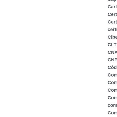
Cart
Cert
Cert
cert
Cib
CLT
CN
CNP
Códi
Com
Comé
Com
Com
com
Com