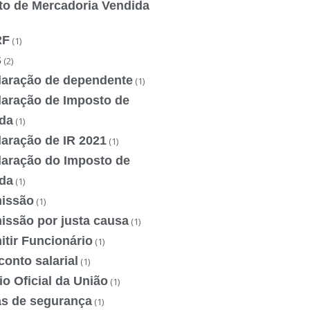
to de Mercadoria Vendida
RF
(1)
S
(2)
laração de dependente
(1)
laração de Imposto de
da
(1)
laração de IR 2021
(1)
laração do Imposto de
da
(1)
issão
(1)
issão por justa causa
(1)
tir Funcionário
(1)
onto salarial
(1)
io Oficial da União
(1)
as de segurança
(1)