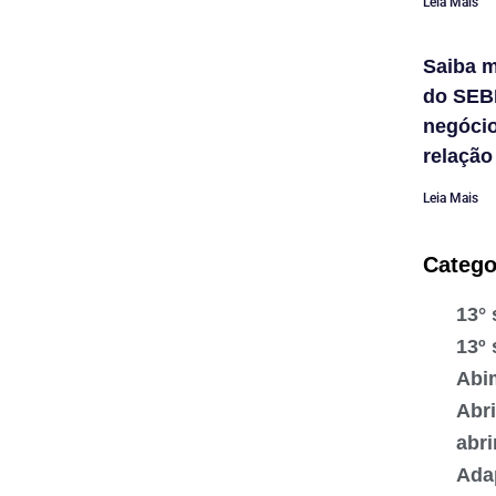
Leia Mais
Saiba m
do SEB
negóci
relação
Leia Mais
Catego
13° 
13º 
Abi
Abr
abr
Ada