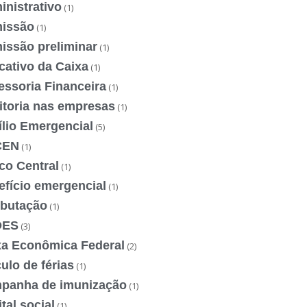
nistrativo
(1)
issão
(1)
issão preliminar
(1)
cativo da Caixa
(1)
essoria Financeira
(1)
itoria nas empresas
(1)
ílio Emergencial
(5)
CEN
(1)
co Central
(1)
efício emergencial
(1)
ibutação
(1)
DES
(3)
xa Econômica Federal
(2)
ulo de férias
(1)
panha de imunização
(1)
tal social
(1)