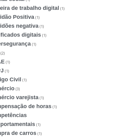
eira de trabalho digital
(1)
idão Positiva
(1)
idões negativa
(1)
ificados digitais
(1)
ersegurança
(1)
(2)
AE
(1)
J
(1)
go Civil
(1)
ércio
(3)
rcio varejista
(1)
pensação de horas
(1)
petências
portamentais
(1)
pra de carros
(1)