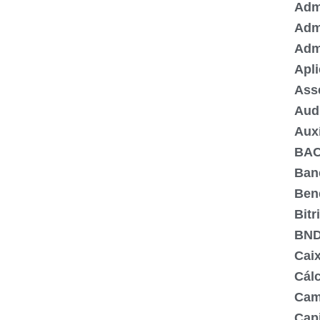
Admi
Adm
Adm
Apli
Ass
Aud
Aux
BA
Ban
Ben
Bitr
BN
Cai
Cálc
Cam
Capi