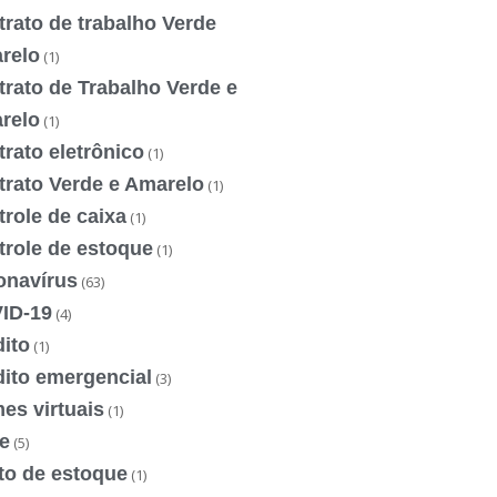
rato de trabalho Verde
relo
(1)
rato de Trabalho Verde e
relo
(1)
rato eletrônico
(1)
trato Verde e Amarelo
(1)
role de caixa
(1)
trole de estoque
(1)
onavírus
(63)
ID-19
(4)
ito
(1)
dito emergencial
(3)
es virtuais
(1)
e
(5)
to de estoque
(1)