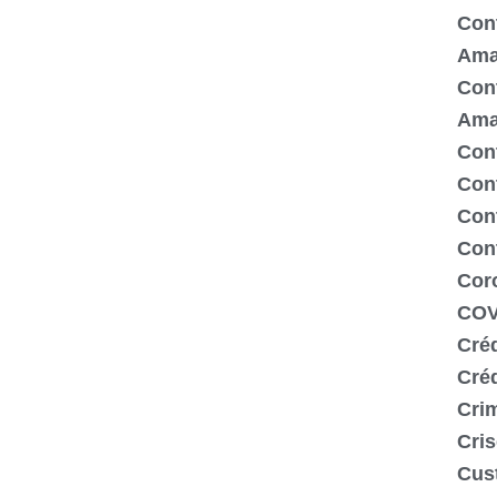
Cont
Ama
Cont
Ama
Cont
Con
Cont
Con
Cor
COV
Créd
Cré
Crim
Cris
Cus