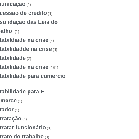
unicação
(1)
cessão de crédito
(1)
solidação das Leis do
balho
(1)
abildiade na crise
(4)
abilidadde na crise
(1)
tabilidade
(2)
abilidade na crise
(181)
tabilidade para comércio
abilidade para E-
merce
(1)
tador
(1)
tratação
(1)
ratar funcionário
(1)
rato de trabalho
(3)