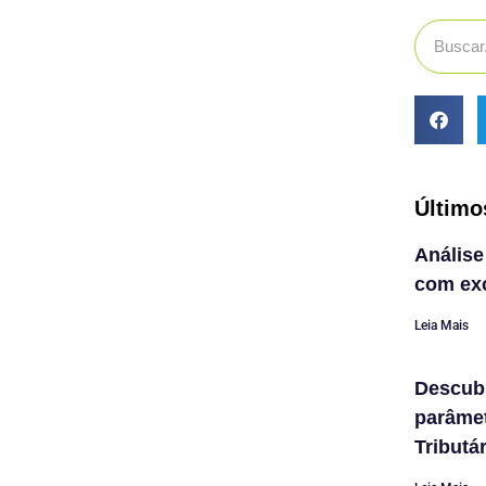
Último
Análise
com exc
Leia Mais
Descub
parâme
Tributá