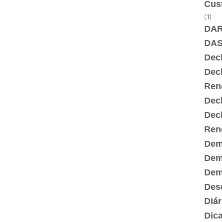
Cus
(1)
DA
DA
Dec
Dec
Ren
Dec
Dec
Ren
Dem
Dem
Demi
Desc
Diár
Dic