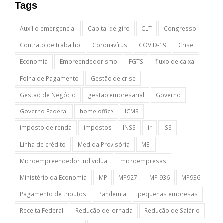
Tags
Auxílio emergencial
Capital de giro
CLT
Congresso
Contrato de trabalho
Coronavírus
COVID-19
Crise
Economia
Empreendedorismo
FGTS
fluxo de caixa
Folha de Pagamento
Gestão de crise
Gestão de Negócio
gestão empresarial
Governo
Governo Federal
home office
ICMS
imposto de renda
impostos
INSS
ir
ISS
Linha de crédito
Medida Provisória
MEI
Microempreendedor Individual
microempresas
Ministério da Economia
MP
MP927
MP 936
MP936
Pagamento de tributos
Pandemia
pequenas empresas
Receita Federal
Redução de jornada
Redução de Salário