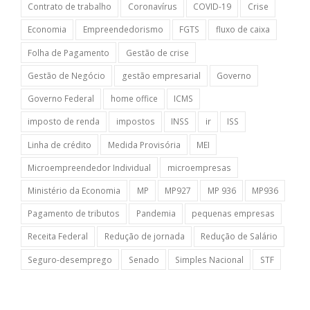
Contrato de trabalho
Coronavírus
COVID-19
Crise
Economia
Empreendedorismo
FGTS
fluxo de caixa
Folha de Pagamento
Gestão de crise
Gestão de Negócio
gestão empresarial
Governo
Governo Federal
home office
ICMS
imposto de renda
impostos
INSS
ir
ISS
Linha de crédito
Medida Provisória
MEI
Microempreendedor Individual
microempresas
Ministério da Economia
MP
MP927
MP 936
MP936
Pagamento de tributos
Pandemia
pequenas empresas
Receita Federal
Redução de jornada
Redução de Salário
Seguro-desemprego
Senado
Simples Nacional
STF