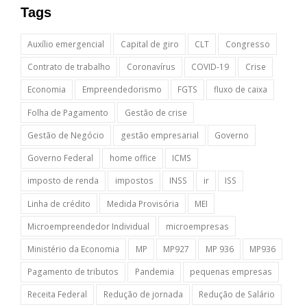
Tags
Auxílio emergencial
Capital de giro
CLT
Congresso
Contrato de trabalho
Coronavírus
COVID-19
Crise
Economia
Empreendedorismo
FGTS
fluxo de caixa
Folha de Pagamento
Gestão de crise
Gestão de Negócio
gestão empresarial
Governo
Governo Federal
home office
ICMS
imposto de renda
impostos
INSS
ir
ISS
Linha de crédito
Medida Provisória
MEI
Microempreendedor Individual
microempresas
Ministério da Economia
MP
MP927
MP 936
MP936
Pagamento de tributos
Pandemia
pequenas empresas
Receita Federal
Redução de jornada
Redução de Salário