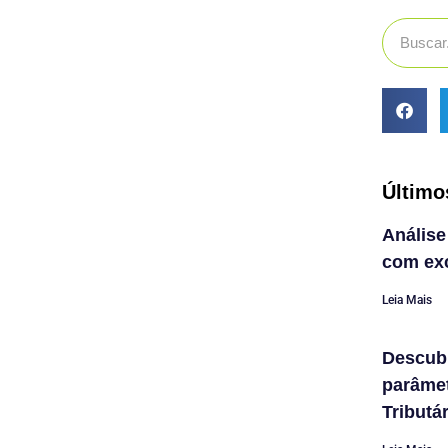
Último
Análise
com exc
Leia Mais
Descub
parâme
Tributá