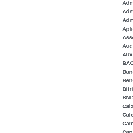
Admi
Adm
Adm
Apli
Ass
Aud
Aux
BA
Ban
Ben
Bitr
BN
Cai
Cálc
Cam
Capi