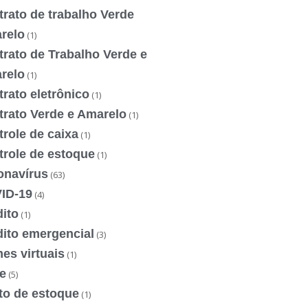
rato de trabalho Verde
relo
(1)
rato de Trabalho Verde e
relo
(1)
rato eletrônico
(1)
trato Verde e Amarelo
(1)
role de caixa
(1)
trole de estoque
(1)
onavírus
(63)
ID-19
(4)
ito
(1)
dito emergencial
(3)
es virtuais
(1)
e
(5)
to de estoque
(1)