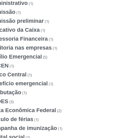
nistrativo
(1)
issão
(1)
issão preliminar
(1)
cativo da Caixa
(1)
essoria Financeira
(1)
itoria nas empresas
(1)
ílio Emergencial
(5)
CEN
(1)
co Central
(1)
efício emergencial
(1)
ibutação
(1)
DES
(3)
xa Econômica Federal
(2)
ulo de férias
(1)
panha de imunização
(1)
tal social
(1)