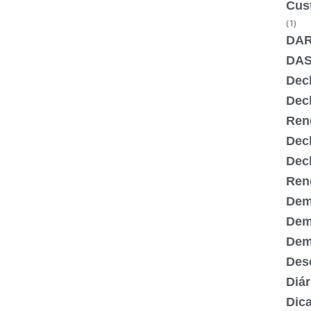
Cus
(1)
DA
DA
Dec
Dec
Ren
Dec
Dec
Ren
Dem
Dem
Demi
Desc
Diár
Dic