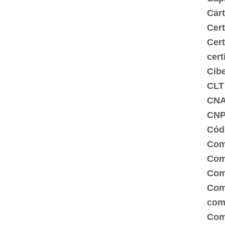
Cart
Cert
Cert
cert
Cib
CLT
CN
CNP
Códi
Com
Comé
Com
Com
com
Com