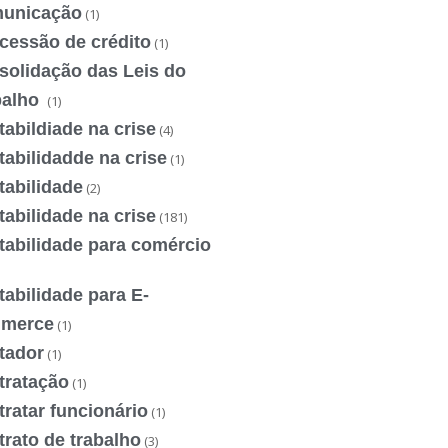
unicação
(1)
cessão de crédito
(1)
solidação das Leis do
balho
(1)
abildiade na crise
(4)
abilidadde na crise
(1)
tabilidade
(2)
abilidade na crise
(181)
tabilidade para comércio
abilidade para E-
merce
(1)
tador
(1)
tratação
(1)
ratar funcionário
(1)
rato de trabalho
(3)