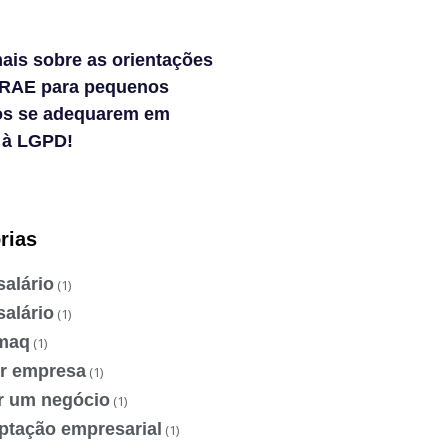
ais sobre as orientações
RAE para pequenos
os se adequarem em
 à LGPD!
rias
salário
(1)
salário
(1)
maq
(1)
ir empresa
(1)
ir um negócio
(1)
ptação empresarial
(1)