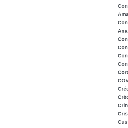
Cont
Ama
Cont
Ama
Cont
Con
Cont
Con
Cor
COV
Créd
Cré
Crim
Cris
Cus