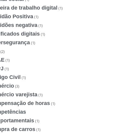
eira de trabalho digital
(1)
idão Positiva
(1)
idões negativa
(1)
ificados digitais
(1)
ersegurança
(1)
(2)
AE
(1)
J
(1)
go Civil
(1)
ércio
(3)
rcio varejista
(1)
pensação de horas
(1)
petências
portamentais
(1)
pra de carros
(1)