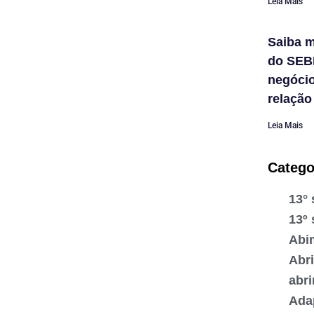
Leia Mais
Saiba m
do SEB
negóci
relação
Leia Mais
Catego
13° 
13º 
Abi
Abr
abr
Ada