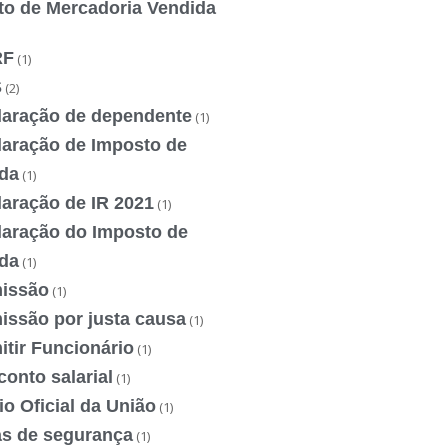
to de Mercadoria Vendida
RF
(1)
S
(2)
laração de dependente
(1)
laração de Imposto de
da
(1)
laração de IR 2021
(1)
laração do Imposto de
da
(1)
issão
(1)
issão por justa causa
(1)
tir Funcionário
(1)
onto salarial
(1)
io Oficial da União
(1)
as de segurança
(1)