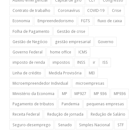
Auxílio emergencial
Capital de giro
CLT
Congresso
Contrato de trabalho
Coronavírus
COVID-19
Crise
Economia
Empreendedorismo
FGTS
fluxo de caixa
Folha de Pagamento
Gestão de crise
Gestão de Negócio
gestão empresarial
Governo
Governo Federal
home office
ICMS
imposto de renda
impostos
INSS
ir
ISS
Linha de crédito
Medida Provisória
MEI
Microempreendedor Individual
microempresas
Ministério da Economia
MP
MP927
MP 936
MP936
Pagamento de tributos
Pandemia
pequenas empresas
Receita Federal
Redução de jornada
Redução de Salário
Seguro-desemprego
Senado
Simples Nacional
STF