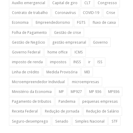
Auxílio emergencial
Capital de giro
CLT
Congresso
Contrato de trabalho
Coronavírus
COVID-19
Crise
Economia
Empreendedorismo
FGTS
fluxo de caixa
Folha de Pagamento
Gestão de crise
Gestão de Negócio
gestão empresarial
Governo
Governo Federal
home office
ICMS
imposto de renda
impostos
INSS
ir
ISS
Linha de crédito
Medida Provisória
MEI
Microempreendedor Individual
microempresas
Ministério da Economia
MP
MP927
MP 936
MP936
Pagamento de tributos
Pandemia
pequenas empresas
Receita Federal
Redução de jornada
Redução de Salário
Seguro-desemprego
Senado
Simples Nacional
STF