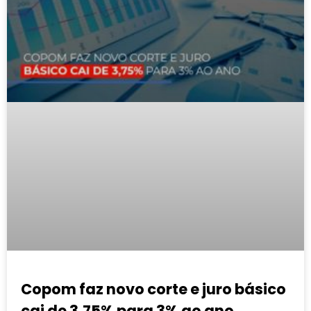
Copom faz novo corte e juro básico
cai de 3,75% para 3% ao ano