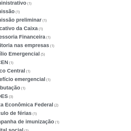
nistrativo
(1)
issão
(1)
issão preliminar
(1)
cativo da Caixa
(1)
essoria Financeira
(1)
itoria nas empresas
(1)
ílio Emergencial
(5)
CEN
(1)
co Central
(1)
efício emergencial
(1)
ibutação
(1)
DES
(3)
xa Econômica Federal
(2)
ulo de férias
(1)
panha de imunização
(1)
tal social
(1)