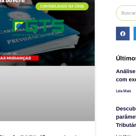
CONTABILIDADE NA CRISE
Último
Análise
com exc
Leia Mais
Descub
parâme
Tributá