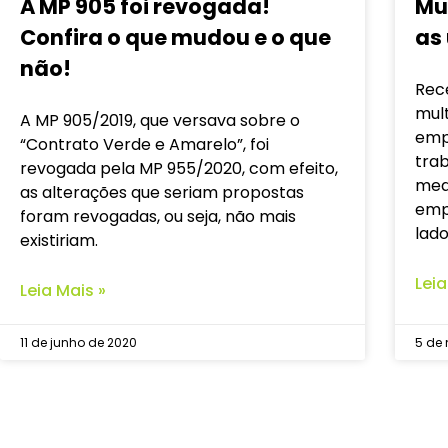
A MP 905 foi revogada!
Mu
Confira o que mudou e o que
as
não!
Rec
mul
A MP 905/2019, que versava sobre o
emp
“Contrato Verde e Amarelo”, foi
trab
revogada pela MP 955/2020, com efeito,
medi
as alterações que seriam propostas
emp
foram revogadas, ou seja, não mais
lado
existiriam.
Leia
Leia Mais »
11 de junho de 2020
5 de