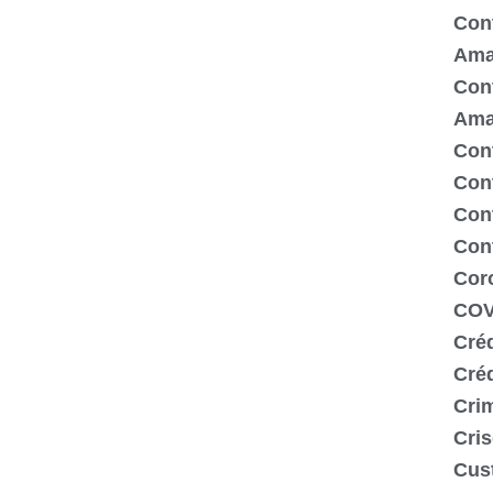
Cont
Ama
Cont
Ama
Cont
Con
Cont
Con
Cor
COV
Créd
Cré
Crim
Cris
Cus