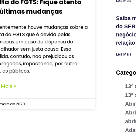
lta do FGTS: Fique atento
Leia Mais
 últimas mudanças
Saiba m
do SEB
entemente houve mudanças sobre a
ta do FGTS que é devida pelas
negóci
resas em caso de dispensa do
relação
alhador sem justa causa. Essa
Leia Mais
da, contudo, não prejudicou os
regados, impactando, por outro
, os públicos.
Catego
 Mais »
13° 
13º 
Abi
 maio de 2020
Abr
abr
Ada