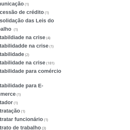
unicação
(1)
cessão de crédito
(1)
solidação das Leis do
balho
(1)
abildiade na crise
(4)
abilidadde na crise
(1)
tabilidade
(2)
abilidade na crise
(181)
tabilidade para comércio
abilidade para E-
merce
(1)
tador
(1)
tratação
(1)
ratar funcionário
(1)
rato de trabalho
(3)