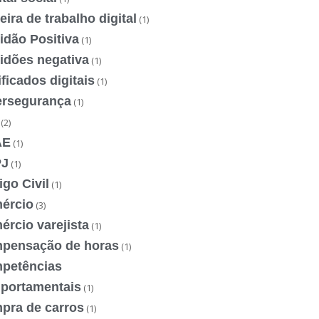
eira de trabalho digital
(1)
idão Positiva
(1)
idões negativa
(1)
ificados digitais
(1)
ersegurança
(1)
(2)
AE
(1)
J
(1)
go Civil
(1)
ércio
(3)
rcio varejista
(1)
pensação de horas
(1)
petências
portamentais
(1)
pra de carros
(1)