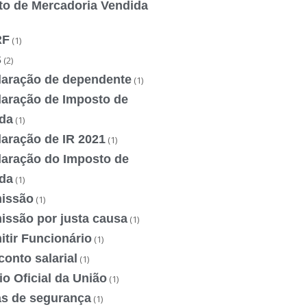
to de Mercadoria Vendida
RF
(1)
S
(2)
laração de dependente
(1)
laração de Imposto de
da
(1)
laração de IR 2021
(1)
laração do Imposto de
da
(1)
issão
(1)
issão por justa causa
(1)
tir Funcionário
(1)
onto salarial
(1)
io Oficial da União
(1)
as de segurança
(1)