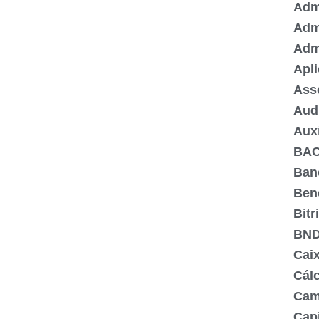
Admi
Adm
Adm
Apli
Ass
Aud
Aux
BA
Ban
Ben
Bitr
BN
Cai
Cálc
Cam
Capi