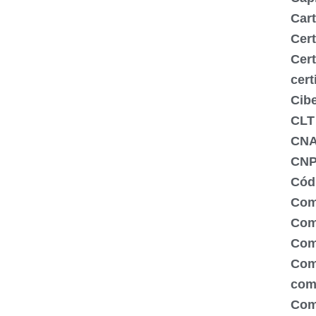
Cart
Cert
Cert
cert
Cib
CLT
CN
CNP
Códi
Com
Comé
Com
Com
com
Com