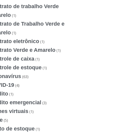
rato de trabalho Verde
relo
(1)
rato de Trabalho Verde e
relo
(1)
rato eletrônico
(1)
trato Verde e Amarelo
(1)
role de caixa
(1)
trole de estoque
(1)
onavírus
(63)
ID-19
(4)
ito
(1)
dito emergencial
(3)
es virtuais
(1)
e
(5)
to de estoque
(1)