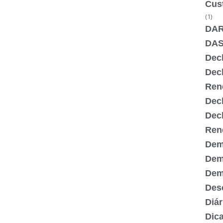
Cus
(1)
DA
DA
Dec
Dec
Ren
Dec
Dec
Ren
Dem
Dem
Demi
Desc
Diár
Dic