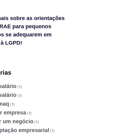
ais sobre as orientações
RAE para pequenos
os se adequarem em
 à LGPD!
rias
salário
(1)
salário
(1)
maq
(1)
ir empresa
(1)
ir um negócio
(1)
ptação empresarial
(1)