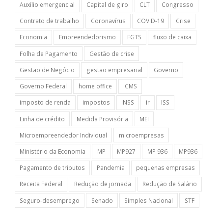
Auxílio emergencial
Capital de giro
CLT
Congresso
Contrato de trabalho
Coronavírus
COVID-19
Crise
Economia
Empreendedorismo
FGTS
fluxo de caixa
Folha de Pagamento
Gestão de crise
Gestão de Negócio
gestão empresarial
Governo
Governo Federal
home office
ICMS
imposto de renda
impostos
INSS
ir
ISS
Linha de crédito
Medida Provisória
MEI
Microempreendedor Individual
microempresas
Ministério da Economia
MP
MP927
MP 936
MP936
Pagamento de tributos
Pandemia
pequenas empresas
Receita Federal
Redução de jornada
Redução de Salário
Seguro-desemprego
Senado
Simples Nacional
STF